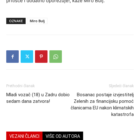
pritišće i dodatno oporezuje!, kaže Miro Bulj.
OZNAKE
Miro Bulj
Prethodni članak
Sljedeći članak
Mladi vozač (18) u Zadru dobio
Bosanac postaje izvjestitelj
sedam dana zatvora!
Zelenih za financijsku pomoć
članicama EU nakon klimatskih
katastrofa
VEZANI ČLANCI
VIŠE OD AUTORA