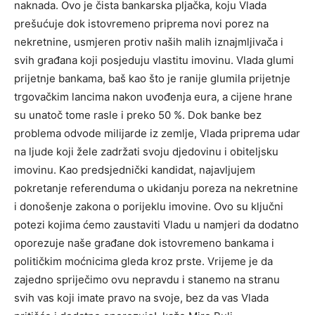
naknada. Ovo je čista bankarska pljačka, koju Vlada
prešućuje dok istovremeno priprema novi porez na
nekretnine, usmjeren protiv naših malih iznajmljivača i
svih građana koji posjeduju vlastitu imovinu. Vlada glumi
prijetnje bankama, baš kao što je ranije glumila prijetnje
trgovačkim lancima nakon uvođenja eura, a cijene hrane
su unatoč tome rasle i preko 50 %. Dok banke bez
problema odvode milijarde iz zemlje, Vlada priprema udar
na ljude koji žele zadržati svoju djedovinu i obiteljsku
imovinu. Kao predsjednički kandidat, najavljujem
pokretanje referenduma o ukidanju poreza na nekretnine
i donošenje zakona o porijeklu imovine. Ovo su ključni
potezi kojima ćemo zaustaviti Vladu u namjeri da dodatno
oporezuje naše građane dok istovremeno bankama i
političkim moćnicima gleda kroz prste. Vrijeme je da
zajedno spriječimo ovu nepravdu i stanemo na stranu
svih vas koji imate pravo na svoje, bez da vas Vlada