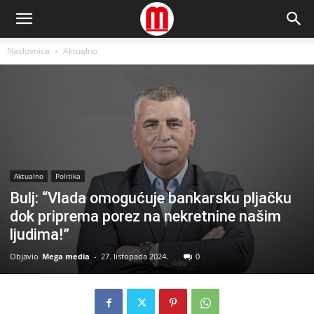
Naslovnica
Aktualno
Aktualno
Politika
Bulj: “Vlada omogućuje bankarsku pljačku
dok priprema porez na nekretnine našim
ljudima!”
Objavio
Mega media
-
27. listopada 2024.
0