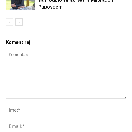
sam odbio surađivati s Miloradom
Pupovcem!
Komentiraj