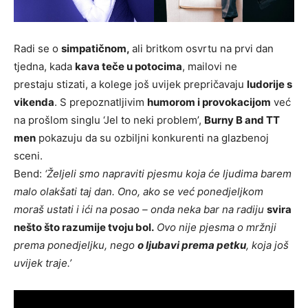
Radi se o
simpatičnom,
ali britkom osvrtu na prvi dan
tjedna, kada
kava teče u potocima
, mailovi ne
prestaju stizati, a kolege još uvijek prepričavaju
ludorije s
vikenda
. S prepoznatljivim
humorom i provokacijom
već
na prošlom singlu ‘Jel to neki problem’,
Burny B and TT
men
pokazuju da su ozbiljni konkurenti na glazbenoj
sceni.
Bend:
‘Željeli smo napraviti pjesmu koja će ljudima barem
malo olakšati taj dan. Ono, ako se već ponedjeljkom
moraš ustati i ići na posao – onda neka bar na radiju
svira
nešto što razumije tvoju bol.
Ovo nije pjesma o mržnji
prema ponedjeljku, nego
o ljubavi prema petku
, koja još
uvijek traje.’