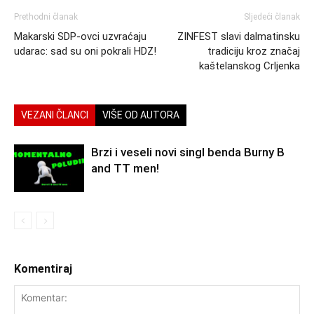
Prethodni članak
Sljedeći članak
Makarski SDP-ovci uzvraćaju
ZINFEST slavi dalmatinsku
udarac: sad su oni pokrali HDZ!
tradiciju kroz značaj
kaštelanskog Crljenka
VEZANI ČLANCI
VIŠE OD AUTORA
Brzi i veseli novi singl benda Burny B
and TT men!
Komentiraj