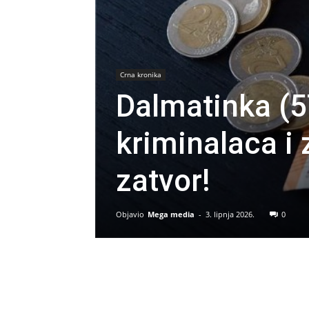
Crna kronika
Dalmatinka (5
kriminalaca i 
zatvor!
Objavio
Mega media
-
3. lipnja 2026.
0