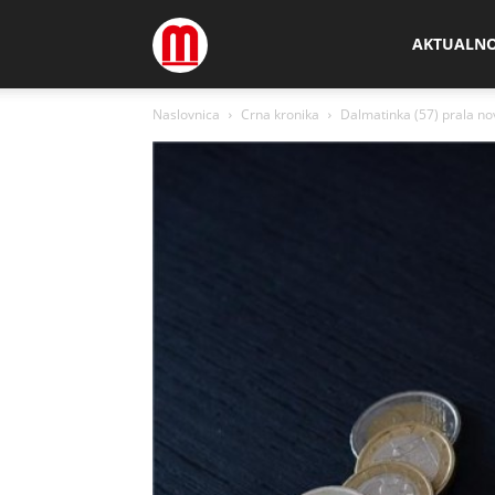
Megamedia
AKTUALN
Naslovnica
Crna kronika
Dalmatinka (57) prala nov