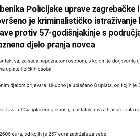
benika Policijske uprave zagrebačke i 
ršeno je kriminalističko istraživanje k
ave protiv 57-godišnjakinje s područ
azneno djelo pranja novca
kontakt sa, za sada nepoznatom osobom, s kojom je dogovorila 
a uplate fizičkih osoba.
im djelom prijevare. Ukupno je uplaćeno 8 uplata, od kojih je 
žavala 10% uplaćenog iznosa, a ostatak novca transferirala na 
2606 eura, od kojih je 267 eura zadržala za sebe.