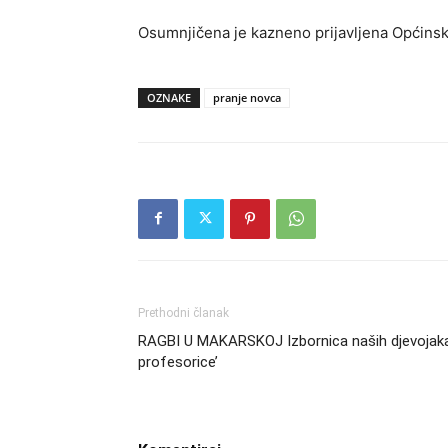
Osumnjičena je kazneno prijavljena Općins
OZNAKE
pranje novca
Prethodni članak
RAGBI U MAKARSKOJ Izbornica naših djevojaka: 
profesorice’