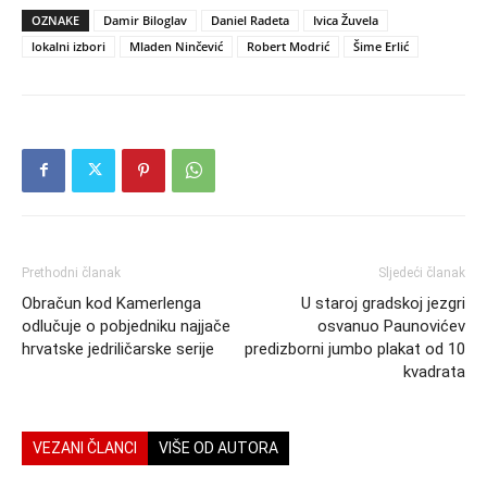
OZNAKE
Damir Biloglav
Daniel Radeta
Ivica Žuvela
lokalni izbori
Mladen Ninčević
Robert Modrić
Šime Erlić
Prethodni članak
Sljedeći članak
Obračun kod Kamerlenga
U staroj gradskoj jezgri
odlučuje o pobjedniku najjače
osvanuo Paunovićev
hrvatske jedriličarske serije
predizborni jumbo plakat od 10
kvadrata
VEZANI ČLANCI
VIŠE OD AUTORA