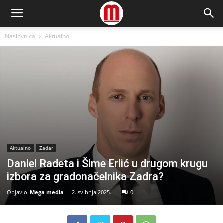
Naslovnica
Aktualno
Aktualno
Zadar
Daniel Radeta i Šime Erlić u drugom krugu
izbora za gradonačelnika Zadra?
Objavio
Mega media
-
2. svibnja 2025.
0