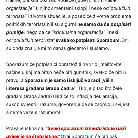
Naime, oni koji poznaju vodeće ljude iz
“kriminalne
organizacije”
(i njihov mentalni sklop) i neke od
“političkih
terorista”
i životne situacije, a posebice životne probleme
političkih terorista bili su sigurni
ne samo da će
potpisati
primirje,
nego da će
“kriminalna organizacija”
i neki
od
“političkih terorista”
svakako potpisati Sporazum.
Oni
su onda znali, a mi to danas gledamo i slušamo.
Sporazum će potpisnici obrazložiti na vrlo „maštovite“
načine u kojima nitko neće biti gubitnik, svatko će biti u
pravu, a
Sporazum je samo i isključivo radi
„viših
interesa građana Grada Zadra“
. Tko je pitao što žele
građani Grada Zadra?! Biti će to inflacija deklaracija,
sukob svijesti i razuma, govorenje da se zadovolji svijest
a nema veze s razumom!
Prava je istina da:
“Svaki sporazum između istine i laži
uvijek je na štetu istine.”
Ovaj Sporazum će biti baš