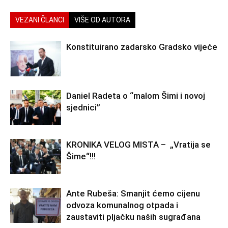
VEZANI ČLANCI
VIŠE OD AUTORA
Konstituirano zadarsko Gradsko vijeće
Daniel Radeta o “malom Šimi i novoj
sjednici”
KRONIKA VELOG MISTA – „Vratija se
Šime“!!!
Ante Rubeša: Smanjit ćemo cijenu
odvoza komunalnog otpada i
zaustaviti pljačku naših sugrađana