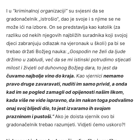
I u
“kriminalnoj organizaciji”
su svjesni da se
gradonačelnik „istrošio“, dao je svoje i s njime se ne
može ići na izbore. On se predstavlja kao katolik (za
razliku od nekih njegovih najbližih suradnika koji svojoj
djeci zabranjuju odlazak na vjeronauk u školi) pa bi se
trebao držati Božjeg nauka:
„
Gospodin ne želi da ljude
držimo u zabludi, već da se mi istinski potrudimo stjecati
milost i živjeti od duhovnog Božjeg dara, to jest da
čuvamo najbolje vino do kraja.
Kao vjernici
nemamo
pravo druge zavaravati, nuditi im samo privid, a onda
kad im se pogled zamagli od opijenosti našim likom,
kada više ne vide ispravno, da im nakon toga podvalimo
onaj svoj blijedi dio, to jest izvaramo ih svojom
prazninom i pustoši.“
Ako je doista vjernik ovo bi
gradonačelnik trebao razumjeti. Vidjeti ćemo uskoro?!