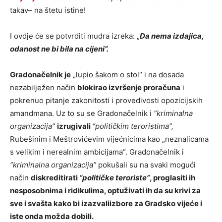
takav– na štetu istine!
I ovdje će se potvrditi mudra izreka: „
Da nema izdajica,
odanost ne bi bila na cijeni“.
Gradonačelnik je
„lupio šakom o stol“ i na dosada
nezabilježen način
blokirao izvršenje proračuna
i
pokrenuo pitanje zakonitosti i provedivosti opozicijskih
amandmana. Uz to su se Gradonačelnik i
“kriminalna
organizacija”
izrugivali
“političkim teroristima”,
Rubešinim i Meštrovićevim vijećnicima kao „neznalicama
s velikim i nerealnim ambicijama”. Gradonačelnik i
“kriminalna organizacija”
pokušali su na svaki mogući
način
diskreditirati
“političke teroriste”
, proglasiti ih
nesposobnima i ridikulima, optuživati ih da
su krivi za
sve i svašta kako bi izazvaliizbore za Gradsko vijeće i
iste onda možda dobili.