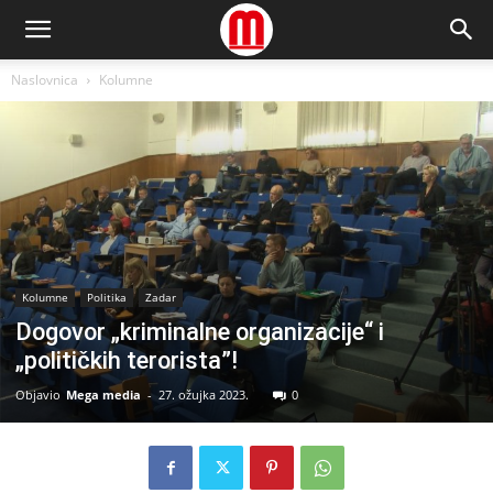
Naslovnica
Kolumne
Kolumne
Politika
Zadar
Dogovor „kriminalne organizacije“ i
„političkih terorista”!
Objavio
Mega media
-
27. ožujka 2023.
0