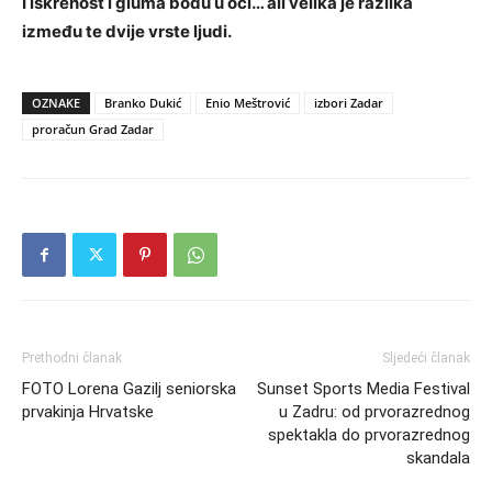
I iskrenost i gluma bodu u oči… ali velika je razlika
između te dvije vrste ljudi.
OZNAKE
Branko Dukić
Enio Meštrović
izbori Zadar
proračun Grad Zadar
Prethodni članak
Sljedeći članak
FOTO Lorena Gazilj seniorska
Sunset Sports Media Festival
prvakinja Hrvatske
u Zadru: od prvorazrednog
spektakla do prvorazrednog
skandala