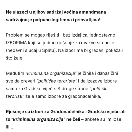
Ne ulazeći u njihov sadržaj većina amandmana
sadržajno je potpuno legitimna i prihvatljiva!
Problem se mogao riješiti i bez izdajica, jednostavno
IZBORIMA koji su jedino rješenje za ovakve situacije
(nedavni slučaj u Splitu). Na izborima bi građani pokazali
što žele!
Međutim
“kriminalna organizacija”
je činila i danas čini
sve da prevari
“političke teroriste”
i da izazove izbore
samo za Gradsko vijeće. S druge strane
“politički
teroristi”
žele samo izbore za gradonačelnika.
Rješenje su izbori za Gradonačelnika i Gradsko vijeće ali
to
“kriminalna organizacija”
ne želi
– ankete su im loše
ili…