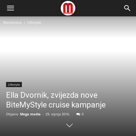
Naslovnica
Lifestyle
Lifestyle
Ella Dvornik, zvijezda nove
BiteMyStyle cruise kampanje
Objavio
Mega media
-
29. srpnja 2016.
0