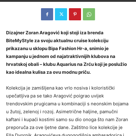
Dizajner Zoran Aragović koji stoji iza brenda
BiteMyStyle za svoju aktualnu cruise kolekciju
prikazanu u sklopu Bipa Fashion Hr-a, snimio je
kampanju u jednom od najatraktivnijih klubova na
hrvatskoj obali – klubu Aquarius na Zrću koji je poslužio
kao idealna kulisa za ovu modnu priču.
Kolekcija je zamišljena kao vrlo nosiva i koloristički
upečatljiva pa se tako Aragović poigrao uvijek
trendovskim prugicama u kombinaciji s neonskim bojama
u žutoj, zelenoj i rozoj. Asimetrične haljine, pamučni
kaftani i kupaći kostimi samo su dio onoga što nam Zoran
preporuča za ove ljetne dane. Zaštitno lice kolekcije je
Ella Dvornik, Aragovićeva dugogodišnja ambasadorica i