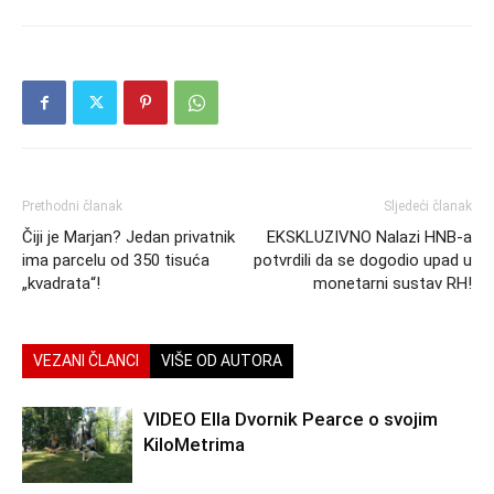
Prethodni članak
Sljedeći članak
Čiji je Marjan? Jedan privatnik
EKSKLUZIVNO Nalazi HNB-a
ima parcelu od 350 tisuća
potvrdili da se dogodio upad u
„kvadrata“!
monetarni sustav RH!
VEZANI ČLANCI
VIŠE OD AUTORA
VIDEO Ella Dvornik Pearce o svojim
KiloMetrima