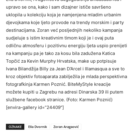
upravo se ona, kako i sam dizajner ističe savršeno
uklopila u kolekciju koja je namjenjena mladim urbanim
djevojkama koje ljeto provode na trendy morskim i party
destinacijama. Zoran već posljednjih nekoliko kampanja
sudjeluje s istim kreativnim timom koji je i ovaj puta
odličnu atmosferu i pozitivnu energiju ljeta uspio prenijeti
na kampanju pa je tako za kosu bila zadužena Katica
Topčić za Kevin Murphy Hrvatska, make up potpisuje
Ivana Bilandžija Billy za Jean D’Arcel i Illamasqua a sve to
kroz objektiv fotoaparata zabilježila je mlada perspektivna
fotografkinja Karmen Poznić. BiteMyStyle kreacije
možete kupiti u Zagrebu na adresi Dinarska 39 ili putem
službene facebook stranice. (Foto: Karmen Poznić)
[envira-gallery id=”24409″]
OZNAKE
Ella Dvornik
Zoran Aragaović