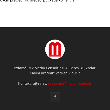
u ovom pregledniku sljedeći put kada komentiram.
Izdavač: MV Media Consulting, A. Barca 3G, Zadar
Glavni urednik: Vedran Vidučić
Kontaktirajte nas:
redakcija@mega-media.hr