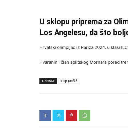
U sklopu priprema za Olimpi
Los Angelesu, da što bolj
Hrvatski olimpijac iz Pariza 2024. u klasi IL
Hvaranin i član splitskog Mornara pored tren
OZNAKE
Filip Jurišić