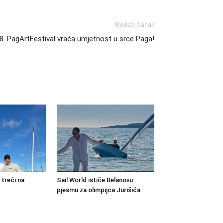
Sljedeći članak
8. PagArtFestival vraća umjetnost u srce Paga!
 treći na
Sail World ističe Belanovu
pjesmu za olimpijca Jurišića