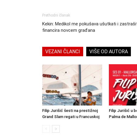
Prethodni članak
Kekin: Medikol me pokušava ušutkati i zastraši
financira novcem građana
VEZANI ČLANCI
VIŠE OD AUTORA
Filip Jurišić šesti na prestižnoj
Filip Jurišić u 
Grand Slam regati u Francuskoj
Palma de Mallo