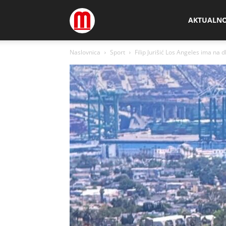
Megamedia
AKTUALN
Naslovnica
Sport
Filip Jurišić Los Angeles ima na 