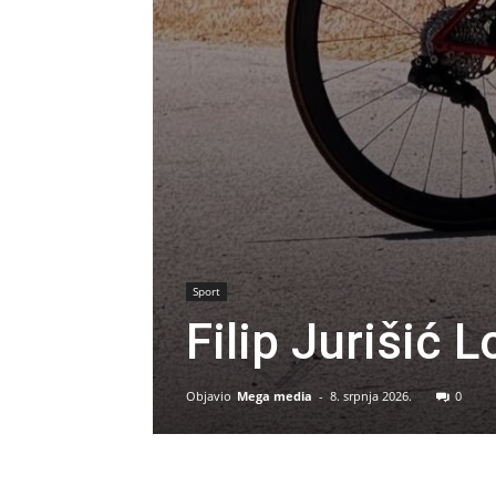
Sport
Filip Jurišić 
Objavio
Mega media
-
8. srpnja 2026.
0