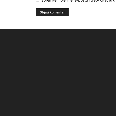
Spremite moje ime, e-poštu i web-lokaciju 