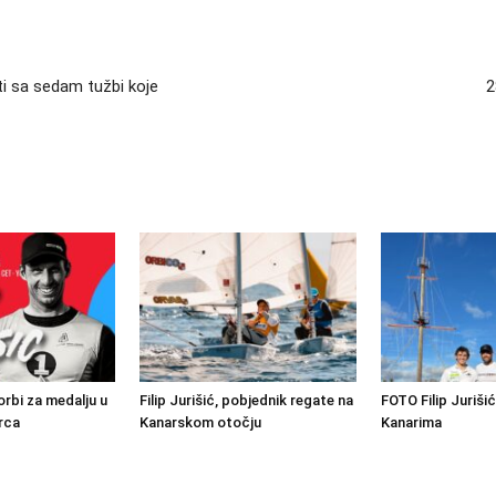
ti sa sedam tužbi koje
2
borbi za medalju u
Filip Jurišić, pobjednik regate na
FOTO Filip Jurišić
rca
Kanarskom otočju
Kanarima