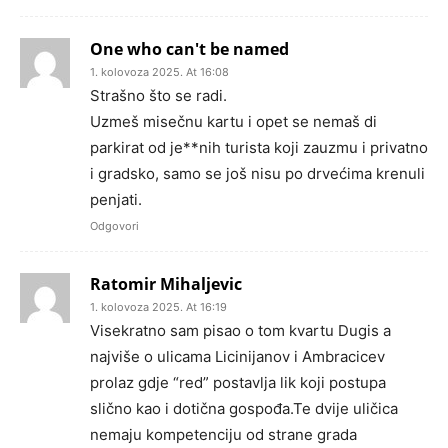
One who can't be named
1. kolovoza 2025. At 16:08
Strašno što se radi.
Uzmeš misečnu kartu i opet se nemaš di
parkirat od je**nih turista koji zauzmu i privatno
i gradsko, samo se još nisu po drvećima krenuli
penjati.
Odgovori
Ratomir Mihaljevic
1. kolovoza 2025. At 16:19
Visekratno sam pisao o tom kvartu Dugis a
najviše o ulicama Licinijanov i Ambracicev
prolaz gdje “red” postavlja lik koji postupa
slično kao i dotična gospođa.Te dvije uličica
nemaju kompetenciju od strane grada