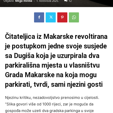
Objavio
Mega media
-
1. kolovoza 2025.
12
Čitateljica iz Makarske revoltirana
je postupkom jedne svoje susjede
sa Dugiša koja je uzurpirala dva
parkirališna mjesta u vlasništvu
Grada Makarske na koja mogu
parkirati, tvrdi, sami njezini gosti
Njezinu kritiku, nezadovoljstvo prenosimo u cijelosti.
“Slika govori više od 1000 rijeci, zar je moguće da
gospođa može uzeti dva gradska parkinga u svoje