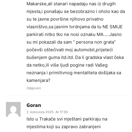
Makarske,ali stanari napadaju nas iz drugih
mjesta,i ponašaju se bezobrazno i oholo kao da
su te javne površine njihovo privatno
vlasništvo,sa jasnim tvrdnjama da tu NE SMIJE
parkirati nitko tko ne nosi oznaku MA…..Jasno
su mi pokazali da sam ” persona non grata”
počevši oštećivati moj automobil,prijeteći
bušenjem guma itd.itd. Da li gradska vlast čeka
da netko,ili više ljudi pogine radi Vašeg
neznanja i primitivnog mentaliteta došljaka sa
kamenjara?
Odgovori
Goran
2. kolovoza 2025. At 17:30
Isto u Trakače svi mještani parkiraju na
mjestima koji su zapravo zabranjeni