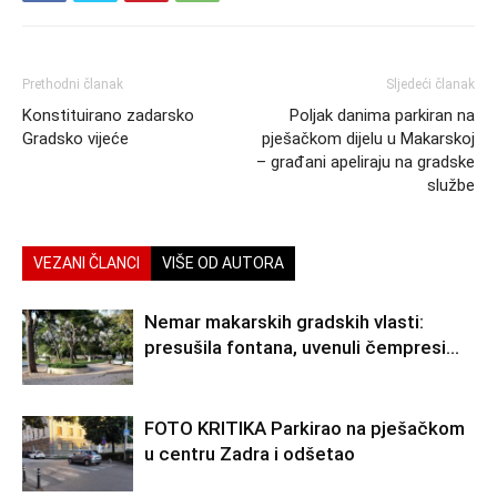
Prethodni članak
Sljedeći članak
Konstituirano zadarsko
Poljak danima parkiran na
Gradsko vijeće
pješačkom dijelu u Makarskoj
– građani apeliraju na gradske
službe
VEZANI ČLANCI
VIŠE OD AUTORA
Nemar makarskih gradskih vlasti:
presušila fontana, uvenuli čempresi…
FOTO KRITIKA Parkirao na pješačkom
u centru Zadra i odšetao