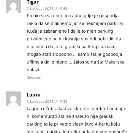
Tigar
1. kolovoza 2025. At 11:56
Pa bio sa sa obitelji u autu ,gdje je gospodja
rekla da se maknemo jer se nesmijem parkiraj
tu,da je zabranjeno i da je to njen parking
privatni ,sto su mi kasnije susjedi potvrdili da
nije istina da je to gradski parking i da sam
mogao stati slobodno … samo šta je gospodja
ufilmala da je njeno … žalosno na šta Makarska
dolazi ….
Odgovori
Laura
1. kolovoza 2025. At 11:59
Laguna i Zebra kad već krijete identitet nemojte
ni komenturati šta ne znate,to nije gradski
parking,to je privatno vlasništvo.A kartu koju
ste kupili parkirajte preko puta dotične gospođe