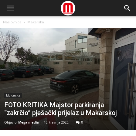
Naslovnica
Makarska
Makarska
FOTO KRITIKA Majstor parkiranja
“zakrčio” pješački prijelaz u Makarskoj
Objavio
Mega media
-
18. travnja 2025.
0