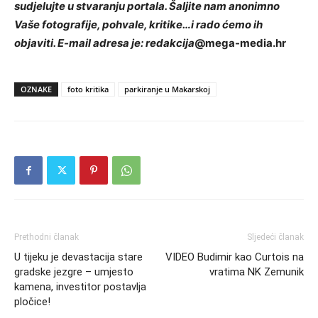
sudjelujte u stvaranju portala. Šaljite nam anonimno
Vaše fotografije, pohvale, kritike…i rado ćemo ih
objaviti. E-mail adresa je: redakcija
@mega-media.hr
OZNAKE
foto kritika
parkiranje u Makarskoj
Prethodni članak
Sljedeći članak
U tijeku je devastacija stare
VIDEO Budimir kao Curtois na
gradske jezgre – umjesto
vratima NK Zemunik
kamena, investitor postavlja
pločice!