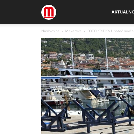
Megamedia
AKTUALN
Naslovnica
Makarska
FOTO KRITIKA Unatoč novčan