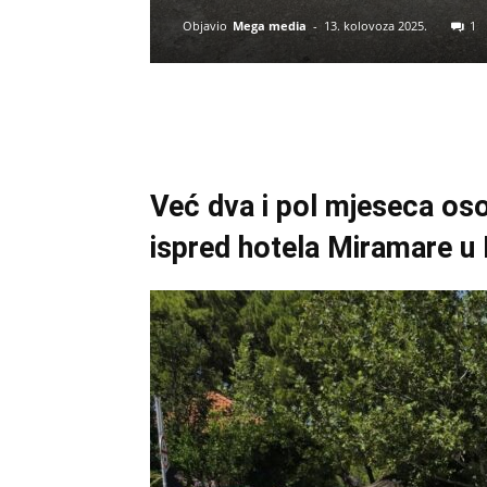
Objavio
Mega media
-
13. kolovoza 2025.
1
Već dva i pol mjeseca oso
ispred hotela Miramare u 