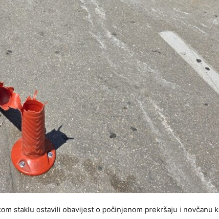
kom staklu ostavili obavijest o počinjenom prekršaju i novčanu k