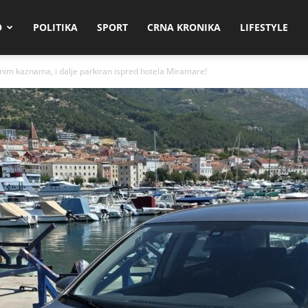
O
POLITIKA
SPORT
CRNA KRONIKA
LIFESTYLE
im kaznama, i dalje parkiran ispred hotela Miramare!