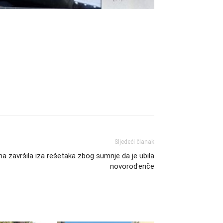
Sljedeći članak
na završila iza rešetaka zbog sumnje da je ubila
novorođenče