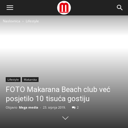
Naslovnica
Lifestyle
Lifestyle
Makarska
FOTO Makarana Beach club već
posjetilo 10 tisuća gostiju
Objavio
Mega media
-
23. srpnja 2019.
2