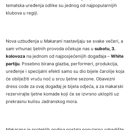
tematska uređenja odlike su jednog od najpopularnijih
klubova u regiji.
Nova uzbuđenja u
Makarani
nastavljaju se svake večeri, a
sam vrhunac ljetnih provoda očekuje nas u
subotu, 3.
kolovoza
na jednom od najposjećenijih događaja –
White
partiju
. Posebno birana glazba, performeri, produkcija,
uređenje i specijalni efekti samo su dio bijele čarolije koja
će obilježiti vruću noć u srcu ljetne sezone. Obavezni
dress code za ovaj događaj je bijela odjeća, a za makarski
rezervirajte ljetne komade koji će se izvrsno uklopiti uz
prekrasnu kulisu Jadranskog mora.
Makarana
je proteklih godina postala popularno odredište