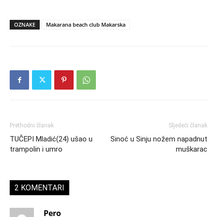
OZNAKE
Makarana beach club Makarska
Prethodni članak
Sljedeći članak
TUČEPI Mladić(24) ušao u
Sinoć u Sinju nožem napadnut
trampolin i umro
muškarac
2 KOMENTARI
Pero