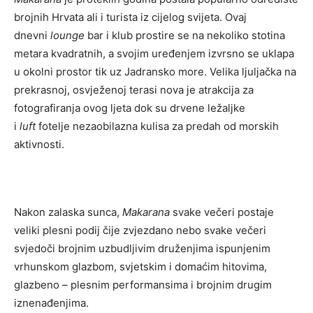
brojnih Hrvata ali i turista iz cijelog svijeta. Ovaj
dnevni
lounge
bar i klub prostire se na nekoliko stotina
metara kvadratnih, a svojim uređenjem izvrsno se uklapa
u okolni prostor tik uz Jadransko more. Velika ljuljačka na
prekrasnoj, osvježenoj terasi nova je atrakcija za
fotografiranja ovog ljeta dok su drvene ležaljke
i
luft
fotelje nezaobilazna kulisa za predah od morskih
aktivnosti.
Nakon zalaska sunca,
Makarana
svake večeri postaje
veliki plesni podij čije zvjezdano nebo svake večeri
svjedoči brojnim uzbudljivim druženjima ispunjenim
vrhunskom glazbom, svjetskim i domaćim hitovima,
glazbeno – plesnim performansima i brojnim drugim
iznenađenjima.