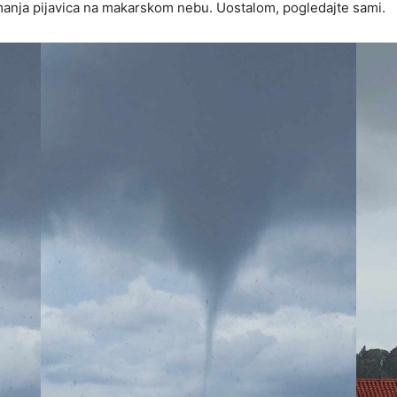
anja pijavica na makarskom nebu. Uostalom, pogledajte sami.