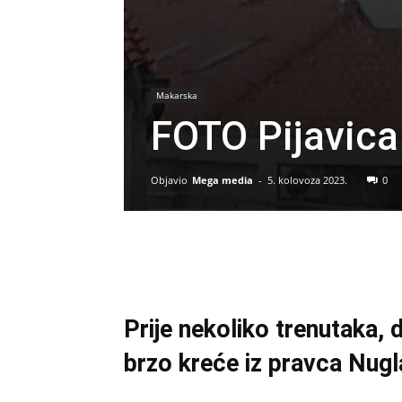
Makarska
FOTO Pijavica
Objavio
Mega media
-
5. kolovoza 2023.
0
Prije nekoliko trenutaka, d
brzo kreće iz pravca Nugl