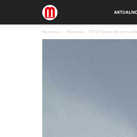
Megamedia
AKTUALN
Naslovnica
Makarska
FOTO Pijavica ide prema Ma