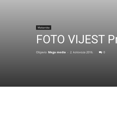
Makarska
FOTO VIJEST Pro
Objavio
Mega media
-
2. kolovoza 2016.
0