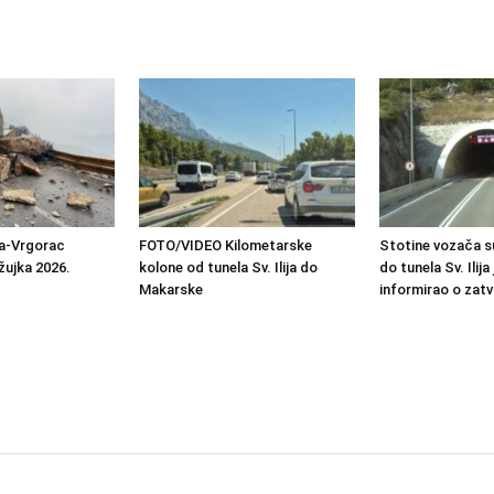
a-Vrgorac
FOTO/VIDEO Kilometarske
Stotine vozača s
žujka 2026.
kolone od tunela Sv. Ilija do
do tunela Sv. Ilija
Makarske
informirao o zatv