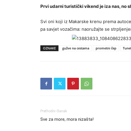
Prvi udarni turistički vikend je iza nas, no
Svi oni koji iz Makarske krenu prema autoce
pa savjet vozačima: naoružajte se strpljen
OZNAKE
gužve na cestama
prometni čep
Tunel 
Prethodni članak
Sve za more, mora nizašta!