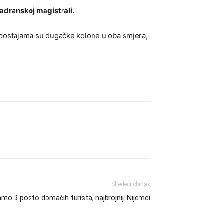
Jadranskoj magistrali.
im postajama su dugačke kolone u oba smjera,
Sljedeći članak
mo 9 posto domaćih turista, najbrojniji Nijemci