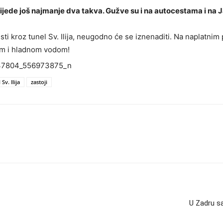
 slijede još najmanje dva takva. Gužve su i na autocestama i na 
sti kroz tunel Sv. Ilija, neugodno će se iznenaditi. Na naplatn
jem i hladnom vodom!
Sv. Ilija
zastoji
U Zadru sa