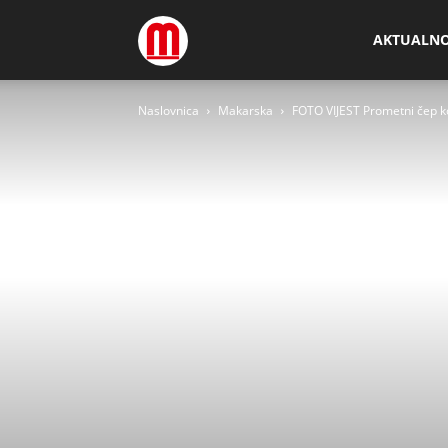
Megamedia
AKTUALN
Naslovnica
Makarska
FOTO VIJEST Prometni čep kod