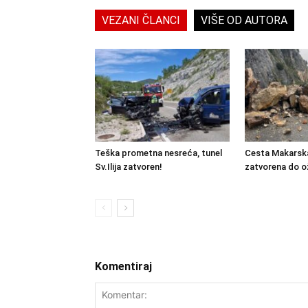
VEZANI ČLANCI
VIŠE OD AUTORA
Teška prometna nesreća, tunel
Cesta Makarsk
Sv.Ilija zatvoren!
zatvorena do o
Komentiraj