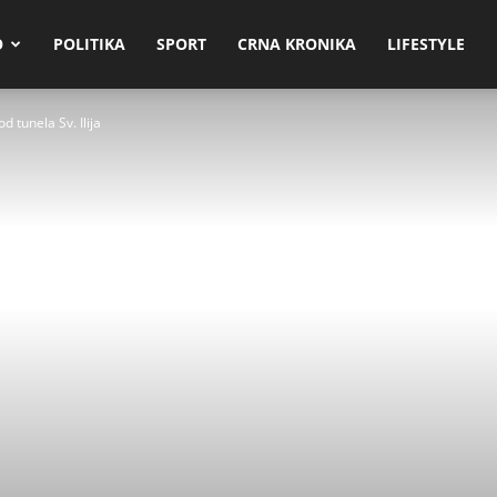
O
POLITIKA
SPORT
CRNA KRONIKA
LIFESTYLE
 tunela Sv. Ilija