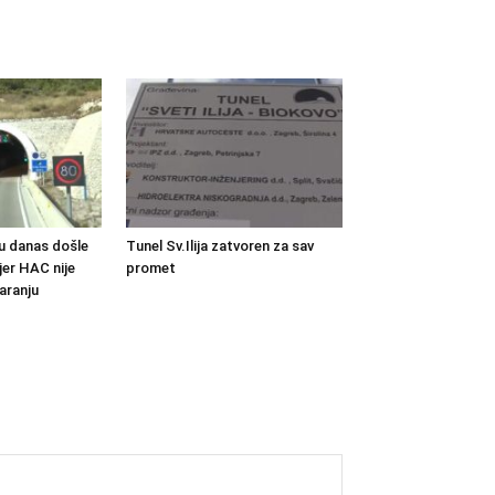
u danas došle
Tunel Sv.Ilija zatvoren za sav
 jer HAC nije
promet
aranju