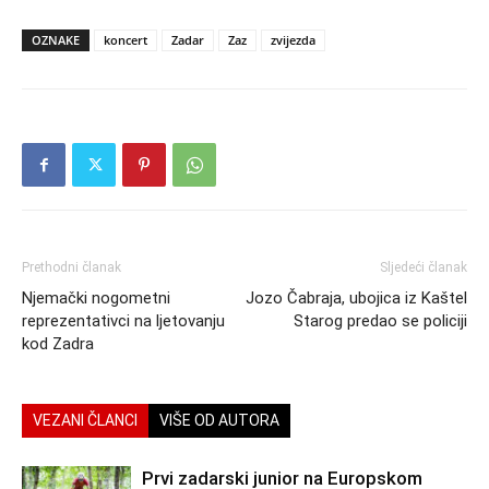
OZNAKE
koncert
Zadar
Zaz
zvijezda
Prethodni članak
Sljedeći članak
Njemački nogometni
Jozo Čabraja, ubojica iz Kaštel
reprezentativci na ljetovanju
Starog predao se policiji
kod Zadra
VEZANI ČLANCI
VIŠE OD AUTORA
Prvi zadarski junior na Europskom