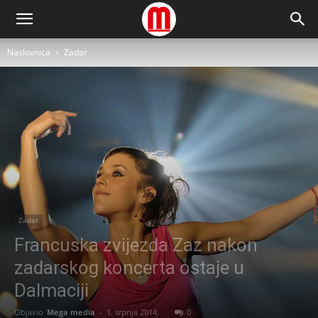
Naslovnica
Zadar
Zadar
Francuska zvijezda Zaz nakon
zadarskog koncerta ostaje u
Dalmaciji
Objavio
Mega media
-
1. srpnja 2014.
0