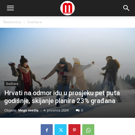
Naslovnica
Svaštara
Svaštara
Hrvati na odmor idu u prosjeku pet puta
godišnje, skijanje planira 23% građana
Objavio
Mega media
-
4. prosinca 2024.
0