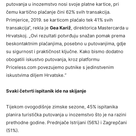
putovanja u inozemstvo nosi svoje platne kartice, pri
čemu kartično plaćanje čini 62% svih transakcija.
Primjerice, 2019. se karticom plaćalo tek 41% svih
transakcija“, rekla je
Gea Kariž
, direktorica Mastercarda u
Hrvatskoj. „Ovi rezultati potvrđuju snažan pomak prema
beskontaktnim plaćanjima, posebno u putovanjima, gdje
su sigurnost i praktičnost ključne. Kako bismo dodatno
obogatili iskustvo putovanja, kroz platformu
Priceless.com povezujemo putnike s jedinstvenim
iskustvima diljem Hrvatske.“
Svaki četvrti ispitanik ide na skijanje
Tijekom ovogodišnje zimske sezone, 45% ispitanika
planira turistička putovanja u inozemstvo što je na razini
prethodne godine. Prednjače Istrijani (56%) i Zagrepčani
(51%).