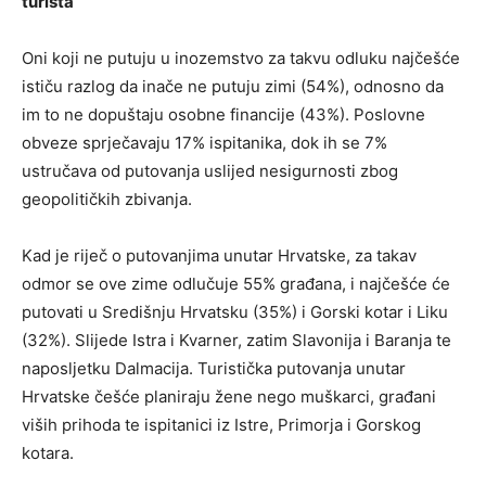
turista
Oni koji ne putuju u inozemstvo za takvu odluku najčešće
ističu razlog da inače ne putuju zimi (54%), odnosno da
im to ne dopuštaju osobne financije (43%). Poslovne
obveze sprječavaju 17% ispitanika, dok ih se 7%
ustručava od putovanja uslijed nesigurnosti zbog
geopolitičkih zbivanja.
Kad je riječ o putovanjima unutar Hrvatske, za takav
odmor se ove zime odlučuje 55% građana, i najčešće će
putovati u Središnju Hrvatsku (35%) i Gorski kotar i Liku
(32%). Slijede Istra i Kvarner, zatim Slavonija i Baranja te
naposljetku Dalmacija. Turistička putovanja unutar
Hrvatske češće planiraju žene nego muškarci, građani
viših prihoda te ispitanici iz Istre, Primorja i Gorskog
kotara.