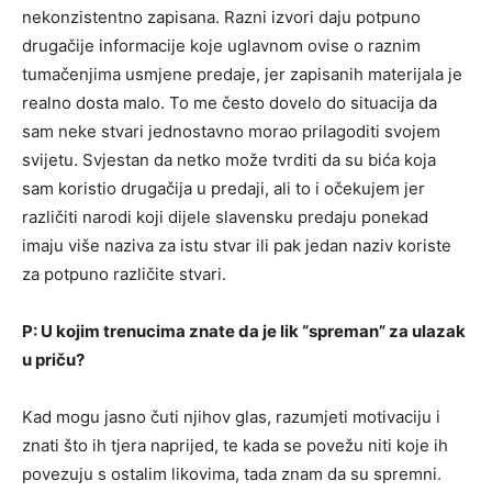
nekonzistentno zapisana. Razni izvori daju potpuno
drugačije informacije koje uglavnom ovise o raznim
tumačenjima usmjene predaje, jer zapisanih materijala je
realno dosta malo. To me često dovelo do situacija da
sam neke stvari jednostavno morao prilagoditi svojem
svijetu. Svjestan da netko može tvrditi da su bića koja
sam koristio drugačija u predaji, ali to i očekujem jer
različiti narodi koji dijele slavensku predaju ponekad
imaju više naziva za istu stvar ili pak jedan naziv koriste
za potpuno različite stvari.
P: U kojim trenucima znate da je lik “spreman” za ulazak
u priču?
Kad mogu jasno čuti njihov glas, razumjeti motivaciju i
znati što ih tjera naprijed, te kada se povežu niti koje ih
povezuju s ostalim likovima, tada znam da su spremni.