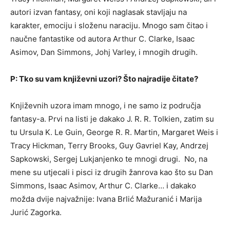
autori izvan fantasy, oni koji naglasak stavljaju na
karakter, emociju i složenu naraciju. Mnogo sam čitao i
naučne fantastike od autora Arthur C. Clarke, Isaac
Asimov, Dan Simmons, Johj Varley, i mnogih drugih.
P: Tko su vam književni uzori? Što najradije čitate?
Književnih uzora imam mnogo, i ne samo iz područja
fantasy-a. Prvi na listi je dakako J. R. R. Tolkien, zatim su
tu Ursula K. Le Guin, George R. R. Martin, Margaret Weis i
Tracy Hickman, Terry Brooks, Guy Gavriel Kay, Andrzej
Sapkowski, Sergej Lukjanjenko te mnogi drugi. No, na
mene su utjecali i pisci iz drugih žanrova kao što su Dan
Simmons, Isaac Asimov, Arthur C. Clarke… i dakako
možda dvije najvažnije: Ivana Brlić Mažuranić i Marija
Jurić Zagorka.