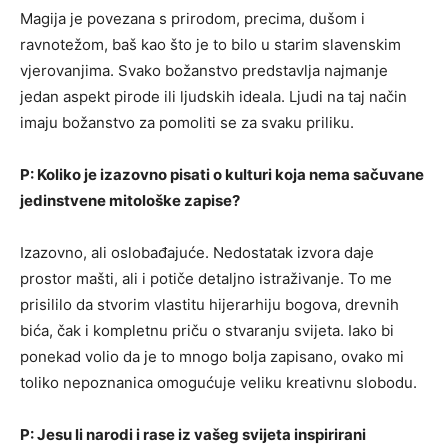
Magija je povezana s prirodom, precima, dušom i
ravnotežom, baš kao što je to bilo u starim slavenskim
vjerovanjima. Svako božanstvo predstavlja najmanje
jedan aspekt pirode ili ljudskih ideala. Ljudi na taj način
imaju božanstvo za pomoliti se za svaku priliku.
P: Koliko je izazovno pisati o kulturi koja nema sačuvane
jedinstvene mitološke zapise?
Izazovno, ali oslobađajuće. Nedostatak izvora daje
prostor mašti, ali i potiče detaljno istraživanje. To me
prisililo da stvorim vlastitu hijerarhiju bogova, drevnih
bića, čak i kompletnu priču o stvaranju svijeta. Iako bi
ponekad volio da je to mnogo bolja zapisano, ovako mi
toliko nepoznanica omogućuje veliku kreativnu slobodu.
P: Jesu li narodi i rase iz vašeg svijeta inspirirani