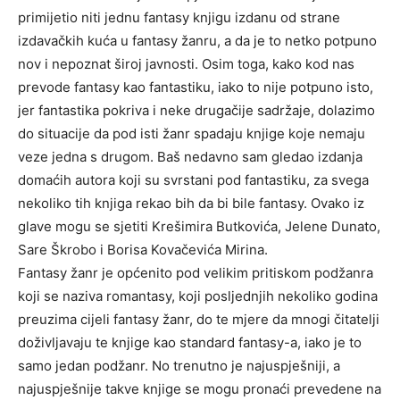
primijetio niti jednu fantasy knjigu izdanu od strane
izdavačkih kuća u fantasy žanru, a da je to netko potpuno
nov i nepoznat široj javnosti. Osim toga, kako kod nas
prevode fantasy kao fantastiku, iako to nije potpuno isto,
jer fantastika pokriva i neke drugačije sadržaje, dolazimo
do situacije da pod isti žanr spadaju knjige koje nemaju
veze jedna s drugom. Baš nedavno sam gledao izdanja
domaćih autora koji su svrstani pod fantastiku, za svega
nekoliko tih knjiga rekao bih da bi bile fantasy. Ovako iz
glave mogu se sjetiti Krešimira Butkovića, Jelene Dunato,
Sare Škrobo i Borisa Kovačevića Mirina.
Fantasy žanr je općenito pod velikim pritiskom podžanra
koji se naziva romantasy, koji posljednjih nekoliko godina
preuzima cijeli fantasy žanr, do te mjere da mnogi čitatelji
doživljavaju te knjige kao standard fantasy-a, iako je to
samo jedan podžanr. No trenutno je najuspješniji, a
najuspješnije takve knjige se mogu pronaći prevedene na