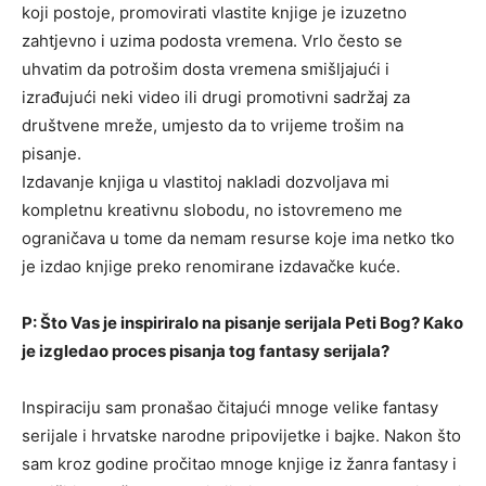
koji postoje, promovirati vlastite knjige je izuzetno
zahtjevno i uzima podosta vremena. Vrlo često se
uhvatim da potrošim dosta vremena smišljajući i
izrađujući neki video ili drugi promotivni sadržaj za
društvene mreže, umjesto da to vrijeme trošim na
pisanje.
Izdavanje knjiga u vlastitoj nakladi dozvoljava mi
kompletnu kreativnu slobodu, no istovremeno me
ograničava u tome da nemam resurse koje ima netko tko
je izdao knjige preko renomirane izdavačke kuće.
P: Što Vas je inspiriralo na pisanje serijala Peti Bog? Kako
je izgledao proces pisanja tog fantasy serijala?
Inspiraciju sam pronašao čitajući mnoge velike fantasy
serijale i hrvatske narodne pripovijetke i bajke. Nakon što
sam kroz godine pročitao mnoge knjige iz žanra fantasy i