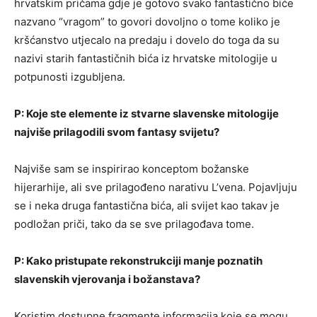
hrvatskim pričama gdje je gotovo svako fantastično biće
nazvano “vragom” to govori dovoljno o tome koliko je
kršćanstvo utjecalo na predaju i dovelo do toga da su
nazivi starih fantastičnih bića iz hrvatske mitologije u
potpunosti izgubljena.
P: Koje ste elemente iz stvarne slavenske mitologije
najviše prilagodili svom fantasy svijetu?
Najviše sam se inspirirao konceptom božanske
hijerarhije, ali sve prilagođeno narativu L’vena. Pojavljuju
se i neka druga fantastična bića, ali svijet kao takav je
podložan priči, tako da se sve prilagođava tome.
P: Kako pristupate rekonstrukciji manje poznatih
slavenskih vjerovanja i božanstava?
Koristim dostupne fragmente informacija koje se mogu