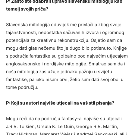
P: Zašto ste odabrali upravo slavensku mitologiju kao
temelj svojih priča?
Slavenska mitologija oduvijek me privlačila zbog svoje
tajanstvenosti, nedostatka sačuvanih izvora i ogromnog
potencijala za kreativnu rekonstrukciju. Osjetio sam da
mogu dati glas nečemu što je dugo bilo potisnuto. Knjige
s područja fantastike su golbalno pod najvećim utjecajem
anglosaksonske i nordijske mitologije. Smatrao sam da i
naša mitologija zaslužuje jednaku pažnju u svijetu
fantastike, pa iako nisam prvi, želio sam dati svoj obol u
tome području.
P: Koji su autori najviše utjecali na vaš stil pisanja?
Mogu reći da na području fantasy-a, najviše su utjecali
J.R.R. Tolkien, Ursula K. Le Guin, George R.R. Martin,
Tracy Hickman, Margaret Weiss i Andrzej Sapkowski, ali i