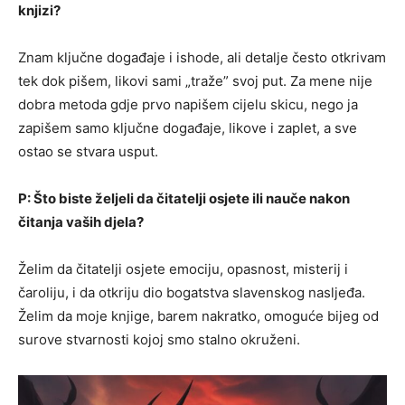
knjizi?
Znam ključne događaje i ishode, ali detalje često otkrivam
tek dok pišem, likovi sami „traže” svoj put. Za mene nije
dobra metoda gdje prvo napišem cijelu skicu, nego ja
zapišem samo ključne događaje, likove i zaplet, a sve
ostao se stvara usput.
P: Što biste željeli da čitatelji osjete ili nauče nakon
čitanja vaših djela?
Želim da čitatelji osjete emociju, opasnost, misterij i
čaroliju, i da otkriju dio bogatstva slavenskog nasljeđa.
Želim da moje knjige, barem nakratko, omoguće bijeg od
surove stvarnosti kojoj smo stalno okruženi.