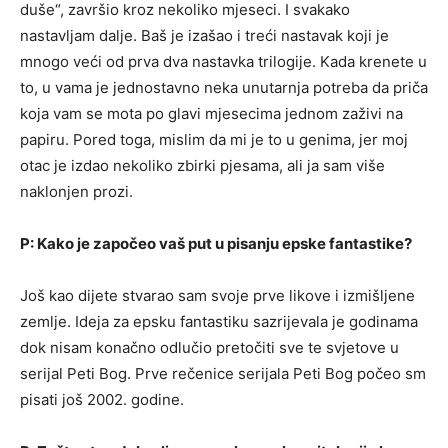
duše“, završio kroz nekoliko mjeseci. I svakako
nastavljam dalje. Baš je izašao i treći nastavak koji je
mnogo veći od prva dva nastavka trilogije. Kada krenete u
to, u vama je jednostavno neka unutarnja potreba da priča
koja vam se mota po glavi mjesecima jednom zaživi na
papiru. Pored toga, mislim da mi je to u genima, jer moj
otac je izdao nekoliko zbirki pjesama, ali ja sam više
naklonjen prozi.
P: Kako je započeo vaš put u pisanju epske fantastike?
Još kao dijete stvarao sam svoje prve likove i izmišljene
zemlje. Ideja za epsku fantastiku sazrijevala je godinama
dok nisam konačno odlučio pretočiti sve te svjetove u
serijal Peti Bog. Prve rečenice serijala Peti Bog počeo sm
pisati još 2002. godine.