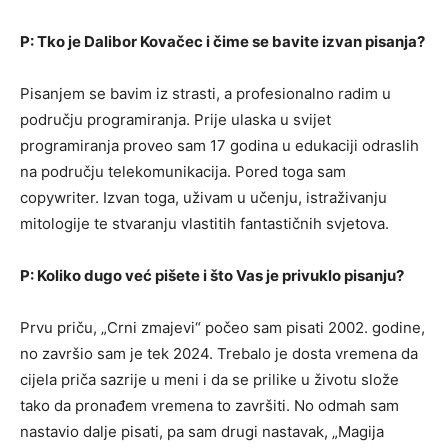
P: Tko je Dalibor Kovačec i čime se bavite izvan pisanja?
Pisanjem se bavim iz strasti, a profesionalno radim u
području programiranja. Prije ulaska u svijet
programiranja proveo sam 17 godina u edukaciji odraslih
na području telekomunikacija. Pored toga sam
copywriter. Izvan toga, uživam u učenju, istraživanju
mitologije te stvaranju vlastitih fantastičnih svjetova.
P: Koliko dugo već pišete i što Vas je privuklo pisanju?
Prvu priču, „Crni zmajevi“ počeo sam pisati 2002. godine,
no završio sam je tek 2024. Trebalo je dosta vremena da
cijela priča sazrije u meni i da se prilike u životu slože
tako da pronađem vremena to završiti. No odmah sam
nastavio dalje pisati, pa sam drugi nastavak, „Magija