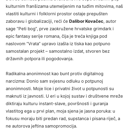
kulturnim franšizama utemeljenim na tuđim mitovima, naš
vlastiti kulturni i folklorni prostor ostaje prepušten
zaboravu i globalizaciji, reći će
Dalibor Kovačec
, autor
sage “Peti bog”, prve zaokružene hrvatske grimdark i
epic fantasy serije romana, čija je treća knjiga pod
naslovom “Vrata” upravo izašla iz tiska kao potpuno
samostalan projekt – samostalno izdat, stvoren bez
državnih potpora ili pogodovanja.
Radikalna anonimnost kao bunt protiv digitalnog
narcizma: Donio sam svjesnu odluku o potpunoj
anonimnosti. Moje lice i privatni život u potpunosti su
maknuti iz javnosti. U eri u kojoj sustav i društvene mreže
diktiraju kulturu instant-slave, površnosti i guranja
vlastitog ega u prvi plan, moja sjena je jasna poruka: u
fokusu moraju biti predan rad, supstanca i pisana riječ, a
ne autorova jeftina samopromocija.