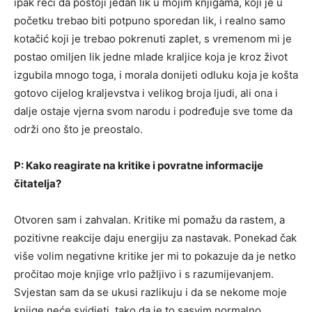
ipak reći da postoji jedan lik u mojim knjigama, koji je u
početku trebao biti potpuno sporedan lik, i realno samo
kotačić koji je trebao pokrenuti zaplet, s vremenom mi je
postao omiljen lik jedne mlade kraljice koja je kroz život
izgubila mnogo toga, i morala donijeti odluku koja je košta
gotovo cijelog kraljevstva i velikog broja ljudi, ali ona i
dalje ostaje vjerna svom narodu i podređuje sve tome da
održi ono što je preostalo.
P: Kako reagirate na kritike i povratne informacije
čitatelja?
Otvoren sam i zahvalan. Kritike mi pomažu da rastem, a
pozitivne reakcije daju energiju za nastavak. Ponekad čak
više volim negativne kritike jer mi to pokazuje da je netko
pročitao moje knjige vrlo pažljivo i s razumijevanjem.
Svjestan sam da se ukusi razlikuju i da se nekome moje
knjige neće svidjeti, tako da je to sasvim normalno.