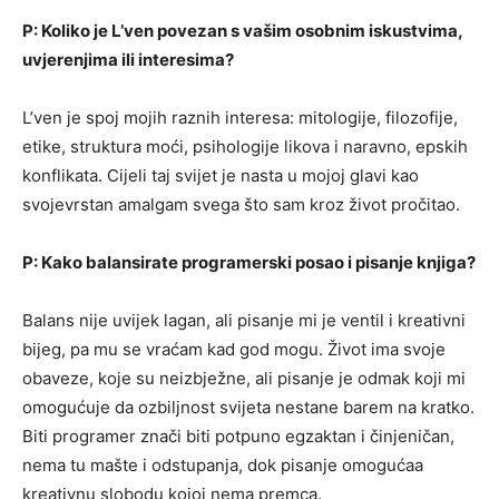
P: Koliko je L’ven povezan s vašim osobnim iskustvima,
uvjerenjima ili interesima?
L’ven je spoj mojih raznih interesa: mitologije, filozofije,
etike, struktura moći, psihologije likova i naravno, epskih
konflikata. Cijeli taj svijet je nasta u mojoj glavi kao
svojevrstan amalgam svega što sam kroz život pročitao.
P: Kako balansirate programerski posao i pisanje knjiga?
Balans nije uvijek lagan, ali pisanje mi je ventil i kreativni
bijeg, pa mu se vraćam kad god mogu. Život ima svoje
obaveze, koje su neizbježne, ali pisanje je odmak koji mi
omogućuje da ozbiljnost svijeta nestane barem na kratko.
Biti programer znači biti potpuno egzaktan i činjeničan,
nema tu mašte i odstupanja, dok pisanje omogućaa
kreativnu slobodu kojoj nema premca.