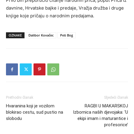
Prvo bih preporučio čitanje narodnih priča, poput Priča iz
davnine, Hrvatske bajke i predaje, Vražja družba i druge
knjige koje pričaju o narodnim predajama.
OZNAKE
Dalibor Kovačec
Peti Bog
Prethodni članak
Sljedeći članak
Hvaranina koji je vozilom
RAGBI U MAKARSKOJ
blokirao cestu, sud pustio na
Izbornica naših djevojaka: ‘U
slobodu
ekipi imam i maturantice i
profesorice’