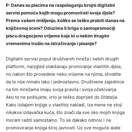
P: Danas su piscima na raspolaganju brojni digitalni
servisi pomoću kojih mogu promovirati svoja djela?
Prema vašem mišljenju, koliko se teško probiti danas na
književnoj sceni? Oduzima li briga o samopromociji
piscu dragocjeno vrijeme koje bi u nekim drugim
vremenima trošio na istraživanje i pisanje?
Digitalni servisi poput društvenih mreža i nekih drugih
platformi, naizgled olakšavaju promicanje vlastitih djela,
no nakon što provedete neko vrijeme na njima, shvatite
da to nije nimalo lako i jednostavno. Društvene zajednice
na tim mrežama imaju svoja pravila i svoja očekivanja.
Ako to ne poštujete, vrlo je teško doprijeti do čitatelja.
Kako izdajem knjige u vlastitoj nakladi, iza mene ne stoji
nikakva izdavačka kuća, što znači da sve oko mojih knjiga
moram raditi samostalno. To se dakako odnosi i na
promoviranje knjiga široj javnosti. Uz sve moguće alate