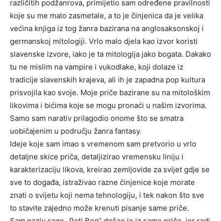
različitih podžanrova, primijetio sam određene pravilnosti
koje su me malo zasmetale, a to je činjenica da je velika
većina knjiga iz tog žanra bazirana na anglosaksonskoj i
germanskoj mitologiji. Vrlo malo djela kao izvor koristi
slavenske izvore, iako je ta mitologija jako bogata. Dakako
tu ne mislim na vampire i vukodlake, koji dolaze iz
tradicije slavenskih krajeva, ali ih je zapadna pop kultura
prisvojila kao svoje. Moje priče bazirane su na mitološkim
likovima i bićima koje se mogu pronaći u našim izvorima.
Samo sam narativ prilagodio onome što se smatra
uobičajenim u području žanra fantasy.
Ideje koje sam imao s vremenom sam pretvorio u vrlo
detaljne skice priča, detaljizirao vremensku liniju i
karakterizaciju likova, kreirao zemljovide za svijet gdje se
sve to događa, istraživao razne činjenice koje morate
znati o svijetu koji nema tehnologiju, i tek nakon što sve
to stavite zajedno može krenuti pisanje same priče.
Sam naziv sage „Peti Bog“ došao je iz same priče, jer radi