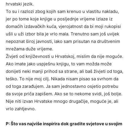
hrvatski jezik.
To su i razlozi zbog kojih sam krenuo u vlastitu nakladu,
jer po tome koje knjige u posljednje vrijeme izlaze iz
domaćih izdavačkih kuća, vjerojatnost da bi moji rukopisi
ušli u uži izbor bila je vrlo mala. Trenutno sam još uvijek
nepoznat široj javnosti, iako sam prisutan na društvenim
mrežama duže vrijeme.
Živjeti od književnosti u Hrvatskoj, mislim da nije moguće.
Ako imate jako uspješnu knjigu, to vam možda može
donijeti neki manji prihod sa strane, ali baš živjeti od toga,
teško. To nije moj cilj. Nikada nisam pisao sa svrhom da
od toga zarađujem. Ja sam jednostavno osjetio potrebu
da svoje priča zapišem. Ako se to nekome svidi, još bolje.
Nije niti izvan Hrvatske mnogo drugačije, moguće je, ali
vrlo zahtjevno.
P: Što vas najviše inspirira dok gradite svjetove u svojim