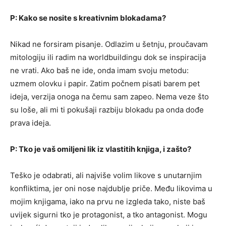
P: Kako se nosite s kreativnim blokadama?
Nikad ne forsiram pisanje. Odlazim u šetnju, proučavam
mitologiju ili radim na worldbuildingu dok se inspiracija
ne vrati. Ako baš ne ide, onda imam svoju metodu:
uzmem olovku i papir. Zatim počnem pisati barem pet
ideja, verzija onoga na čemu sam zapeo. Nema veze što
su loše, ali mi ti pokušaji razbiju blokadu pa onda dođe
prava ideja.
P: Tko je vaš omiljeni lik iz vlastitih knjiga, i zašto?
Teško je odabrati, ali najviše volim likove s unutarnjim
konfliktima, jer oni nose najdublje priče. Među likovima u
mojim knjigama, iako na prvu ne izgleda tako, niste baš
uvijek sigurni tko je protagonist, a tko antagonist. Mogu