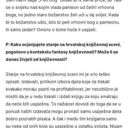
se o svijetu nad kojim vlada panteon od četiri vrhovna
boga, no jedno staro božanstvo želi ući u taj svijet. Kada
bi to božanstvo ušlo, bilo bi peti vrhovni bog u panteonu.
Ili samo jedan? Ovisno o tome hoće li uspjeti.
P: Kako ocjenjujete stanje na hrvatskoj književnoj sceni,
pogotovo u kontekstu fantasy književnosti? Može li se
danas živjeti od književnosti?
Stanje na hrvatskoj književnoj sceni mi je vrlo teško
opisati. Izdavači, prilikom izbora djela koje će tiskati
svakako moraju paziti na profitabilnost, jer neozbiljno je
misliti da je u redu tiskati i izdati knjigu za koju smatraju
da neće biti uspješna. To nažalost dovodi do toga da se u
ponudi naših izdavača mogu pronaći samo uspješna djela
dobro poznatih pisaca. A čak i među tim knjigama samo
su neke od onih koje su uspješne u ostatku svijeta. Nisam