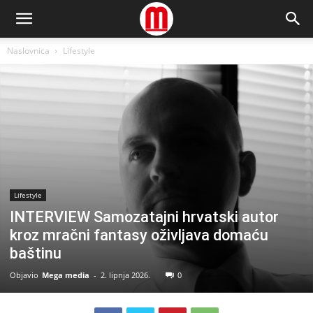
Naslovnica
Lifestyle
Lifestyle
INTERVIEW Samozatajni hrvatski autor
kroz mračni fantasy oživljava domaću
baštinu
Objavio
Mega media
-
2. lipnja 2026.
0