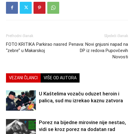
Prethodni članak
Sljedeći članak
FOTO KRITIKA Parkirao nasred
Penava: Novi gnjusni napad na
“zebre” u Makarskoj
DP iz redova Pupovčevih
Novosti
VEZANI ČLANCI
VIŠE OD AUTORA
U Kaštelima vozaču oduzet heroin i
palica, sud mu izrekao kaznu zatvora
Porez na bijedne mirovine nije nestao,
vidi se kroz porez na dodatan rad