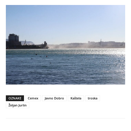
OZNAKE
Cemex
Javno Dobro
Kaštela
troska
Željan Jurlin