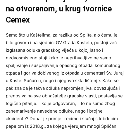
na otvorenom, u krug tvornice
Cemex
Samo što u Kaštelima, za razliku od Splita, a o čemu je
bilo govora i na sjednici GV Grada Kaštela, postoji već
izglasana odluka gradskog vijeća u kojoj jasno i
nedvosmisleno stoji kako je neprihvatljivo ne samo
spaljivanje i suspaljivanje opasnog otpada, komunalnog
otpada i goriva dobivenog iz otpada u cementari Sv. Juraj
u Kaštel Sućurcu, nego i njegovo skladištenje. Kako se
pak zna da je takva odluka nepromjenljiva, obvezujuća i
prenosiva na sve obnašatelje gradske vlasti, postavlja se
logično pitanje. Tko je odgovoran, i to ne samo zbog
zanemarivanje navedene odluke, nego i brojne
akcidente? Dobar je primjer recimo i slučaj s lebdećim
pepelom iz 2018.g., za kojega vjerujem mnogi Splićani