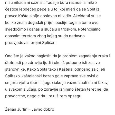
nisu nikada ni saznali. Tada je bura raznosila mikro
čestice lebdećeg pepela u tolikoj mjeri da se Split iz
pravca Kaštela nije doslovno ni vidio. Akcidenti su se
koliko znam događali prije i poslije toga, a tome evo
svjedočimo i danas u slučaju s troskom. Potencijalno
opasnim teretom zbog kojeg su do nedavno
prosvjedovali brojni Splićani.
Ono što je važno naglasiti da je problem zagađenja zraka i
štetnosti po zdravlje ljudi i okoliš potpuno isti za sve
stanovnike. Kako Splita tako i Kaštela, odnosno za cijeli
Splitsko-kaštelanski bazen gdje zapravo sve ovisi o
smjeru vjetra (buri ili jugu) iako je važno znati da ni takav,
u svakom slučaju, po zdravlje iznimno štetan teret ne ide
pravocrtno, nego cirkulira u širem opsegu.
Željan Jurlin – Javno dobro