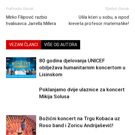
Prethodni članak
Sljedeći članak
Mirko Filipović razbio
Ušla kćeri u sobu, a ispod
hvalisavca Jarrella Millera
kreveta profesor matematike!
VEZANI ČLANCI
VIŠE OD AUTORA
80 godina djelovanja UNICEF
obilježava humanitarnim koncertom u
Lisinskom
Poklanjamo dvije ulaznice za koncert
Mikija Solusa
Božićni koncert na Trgu Kobaca uz
Roso band i Zoricu Andrijašević!