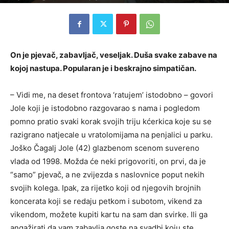
On je pjevač, zabavljač, veseljak. Duša svake zabave na
kojoj nastupa. Popularan je i beskrajno simpatičan.
– Vidi me, na deset frontova ‘ratujem’ istodobno – govori
Jole koji je istodobno razgovarao s nama i pogledom
pomno pratio svaki korak svojih triju kćerkica koje su se
razigrano natjecale u vratolomijama na penjalici u parku.
Joško Čagalj Jole (42) glazbenom scenom suvereno
vlada od 1998. Možda će neki prigovoriti, on prvi, da je
“samo” pjevač, a ne zvijezda s naslovnice poput nekih
svojih kolega. Ipak, za rijetko koji od njegovih brojnih
koncerata koji se redaju petkom i subotom, vikend za
vikendom, možete kupiti kartu na sam dan svirke. Ili ga
angažirati da vam zabavlja goste na svadbi koju ste