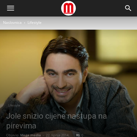
Naslovnica
Lifestyle
Lifestyle
Jole snizio cijene nastupa na
pirevima
Objavio
Mega media
-
22. lipnja 2014.
0