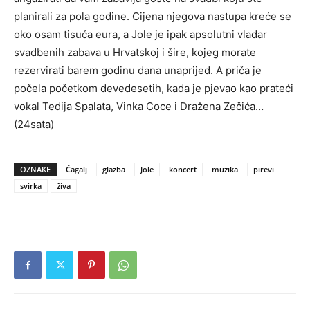
planirali za pola godine. Cijena njegova nastupa kreće se
oko osam tisuća eura, a Jole je ipak apsolutni vladar
svadbenih zabava u Hrvatskoj i šire, kojeg morate
rezervirati barem godinu dana unaprijed. A priča je
počela početkom devedesetih, kada je pjevao kao prateći
vokal Tedija Spalata, Vinka Coce i Dražena Zečića…
(24sata)
OZNAKE
Čagalj
glazba
Jole
koncert
muzika
pirevi
svirka
živa