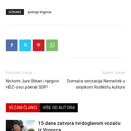
OZNAKE
policija Vrgorac
Prethodni članak
Sljedeći članak
Notorni Jure Brkan i njegovi
Domaća senzacija Nemeček u
HDZ-ovci pokrali SDP!
sinjskom Rodilištu kulture
VEZANI ČLANCI
VIŠE OD AUTORA
15 dana zatvora tvrdoglavom vozaču
iz Vrgorca