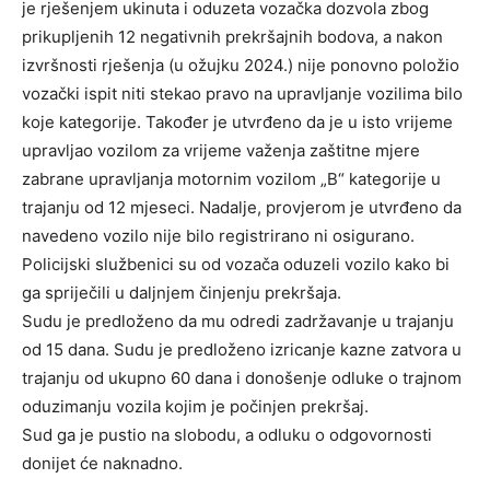
je rješenjem ukinuta i oduzeta vozačka dozvola zbog
prikupljenih 12 negativnih prekršajnih bodova, a nakon
izvršnosti rješenja (u ožujku 2024.) nije ponovno položio
vozački ispit niti stekao pravo na upravljanje vozilima bilo
koje kategorije. Također je utvrđeno da je u isto vrijeme
upravljao vozilom za vrijeme važenja zaštitne mjere
zabrane upravljanja motornim vozilom „B“ kategorije u
trajanju od 12 mjeseci. Nadalje, provjerom je utvrđeno da
navedeno vozilo nije bilo registrirano ni osigurano.
Policijski službenici su od vozača oduzeli vozilo kako bi
ga spriječili u daljnjem činjenju prekršaja.
Sudu je predloženo da mu odredi zadržavanje u trajanju
od 15 dana. Sudu je predloženo izricanje kazne zatvora u
trajanju od ukupno 60 dana i donošenje odluke o trajnom
oduzimanju vozila kojim je počinjen prekršaj.
Sud ga je pustio na slobodu, a odluku o odgovornosti
donijet će naknadno.