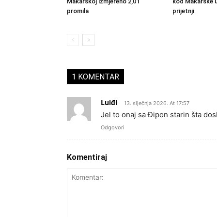
Makarskoj izmjereno 2,01
kod Makarske 
promila
prijetnji
1 KOMENTAR
Luiđi
13. siječnja 2026. At 17:57
Jel to onaj sa Đipon starin šta do
Odgovori
Komentiraj