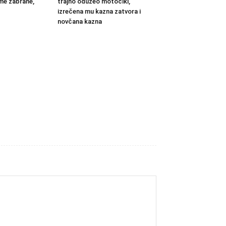
eme zabrane,
trajno oduzeo motocikl,
izrečena mu kazna zatvora i
novčana kazna