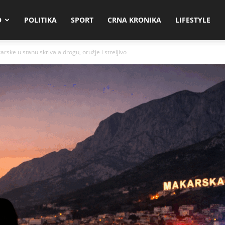
O
POLITIKA
SPORT
CRNA KRONIKA
LIFESTYLE
rske u stanu skrivala drogu, oružje i streljivo