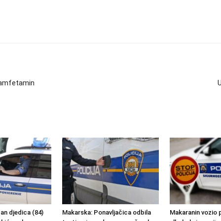
i amfetamin
U
an djedica (84)
Makarska: Ponavljačica odbila
Makaranin vozio 