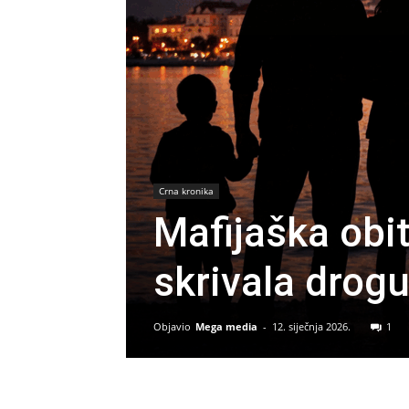
Crna kronika
Mafijaška obi
skrivala drogu,
Objavio
Mega media
-
12. siječnja 2026.
1