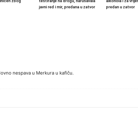
uhićen zbog
testiranje na drogu, narušavala
alkohola i za vrij
javni red i mir, predana u zatvor
predan u zatvor
slovno nespava u Merkura u kafiču.