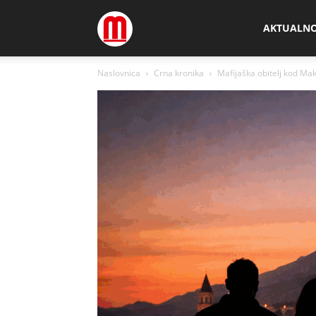
Megamedia
AKTUALN
Naslovnica
Crna kronika
Mafijaška obitelj kod Maka