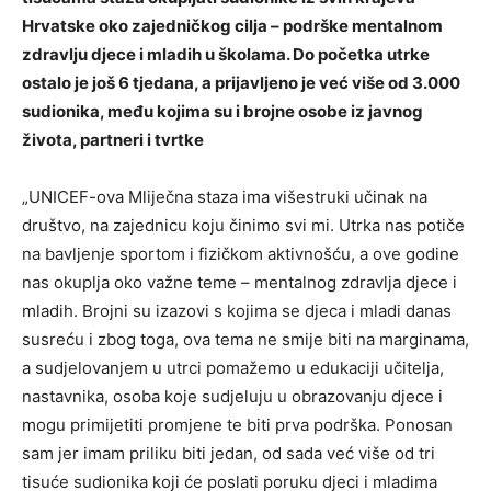
Hrvatske oko zajedničkog cilja – podrške mentalnom
zdravlju djece i mladih u školama. Do početka utrke
ostalo je još 6 tjedana, a prijavljeno je već više od 3.000
sudionika, među kojima su i brojne osobe iz javnog
života, partneri i tvrtke
„UNICEF-ova Mliječna staza ima višestruki učinak na
društvo, na zajednicu koju činimo svi mi. Utrka nas potiče
na bavljenje sportom i fizičkom aktivnošću, a ove godine
nas okuplja oko važne teme – mentalnog zdravlja djece i
mladih. Brojni su izazovi s kojima se djeca i mladi danas
susreću i zbog toga, ova tema ne smije biti na marginama,
a sudjelovanjem u utrci pomažemo u edukaciji učitelja,
nastavnika, osoba koje sudjeluju u obrazovanju djece i
mogu primijetiti promjene te biti prva podrška. Ponosan
sam jer imam priliku biti jedan, od sada već više od tri
tisuće sudionika koji će poslati poruku djeci i mladima