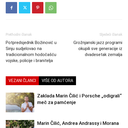
Prethodni članak
Sljedeći članak
Potpredsjednik Božinović u
Grožnjanski jazz programi
Sinju sudjelovao na
okupili sve generacije iz
tradicionalnom hodočašću
dvadesetak zemalja
vojske, policije i branitelja
VEZANI ČLANCI
VIŠE OD AUTORA
Zaklada Marin Čilić i Porsche „odigrali“
meč za pamćenje
Marin Čilić, Andrea Andrassy i Morana