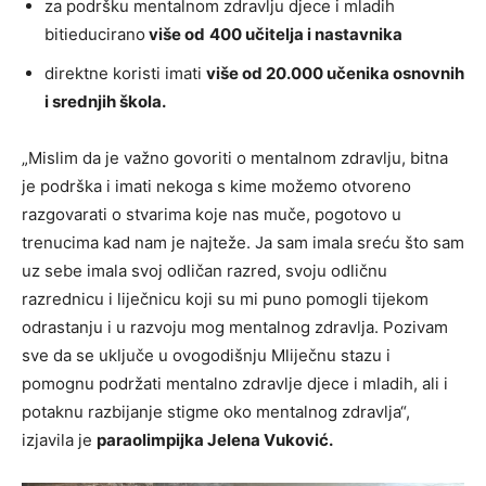
za podršku mentalnom zdravlju djece i mladih
bitieducirano
više od
400 učitelja i nastavnika
direktne koristi imati
više od 20.000 učenika osnovnih
i srednjih škola.
„Mislim da je važno govoriti o mentalnom zdravlju, bitna
je podrška i imati nekoga s kime možemo otvoreno
razgovarati o stvarima koje nas muče, pogotovo u
trenucima kad nam je najteže. Ja sam imala sreću što sam
uz sebe imala svoj odličan razred, svoju odličnu
razrednicu i liječnicu koji su mi puno pomogli tijekom
odrastanju i u razvoju mog mentalnog zdravlja. Pozivam
sve da se uključe u ovogodišnju Mliječnu stazu i
pomognu podržati mentalno zdravlje djece i mladih, ali i
potaknu razbijanje stigme oko mentalnog zdravlja“,
izjavila je
paraolimpijka Jelena Vuković.