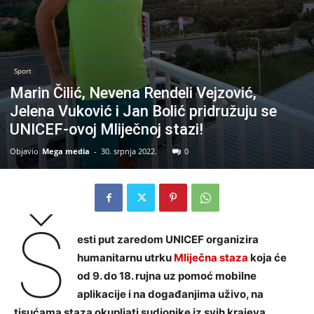
Sport
Marin Čilić, Nevena Rendeli Vejzović,
Jelena Vuković i Jan Bolić pridružuju se
UNICEF-ovoj Mliječnoj stazi!
Objavio
Mega media
-
30. srpnja 2022.
0
Š
esti put zaredom UNICEF organizira
humanitarnu utrku
Mliječna staza
koja će
od 9. do 18. rujna uz pomoć mobilne
aplikacije i na događanjima uživo, na
tisućama staza okupljati sudionike iz svih krajeva