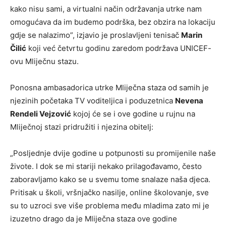
kako nisu sami, a virtualni način održavanja utrke nam
omogućava da im budemo podrška, bez obzira na lokaciju
gdje se nalazimo”, izjavio je proslavljeni tenisač
Marin
Čilić
koji već četvrtu godinu zaredom podržava UNICEF-
ovu Mliječnu stazu.
Ponosna ambasadorica utrke Mliječna staza od samih je
njezinih početaka TV voditeljica i poduzetnica
Nevena
Rendeli Vejzović
kojoj će se i ove godine u rujnu na
Mliječnoj stazi pridružiti i njezina obitelj:
„Posljednje dvije godine u potpunosti su promijenile naše
živote. I dok se mi stariji nekako prilagođavamo, često
zaboravljamo kako se u svemu tome snalaze naša djeca.
Pritisak u školi, vršnjačko nasilje, online školovanje, sve
su to uzroci sve više problema među mladima zato mi je
izuzetno drago da je Mliječna staza ove godine