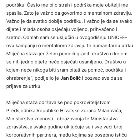
podršku. Često me bilo strah i podrška moje obitelji me
spasila. Zato je važno da govorimo o mentalnom zdravlju.
Važno je da svatko dobije podršku. I važno je da se svako
dijete i mlada osoba osjećaju voljeno, prihvaćeno i
sretno. Odmah sam se uključio u ovogodišnju UNICEF-
ovu kampanju o mentalnom zdravlju te humanitarnu utrku
Mliječna staza jer želim pomoći graditi društvo u kojem
se niti jedno dijete neće osjećati usamljeno. Društvo u
kojem neće nikoga biti sram pitati za pomoć, podršku i
ohrabrenje“, podijelio je
Jan Bolić
i pozvao sve da se
prijave za utrku.
Mliječna staza održava se pod pokroviteljstvom
Predsjednika Republike Hrvatske Zorana Milanovića,
Ministarstva znanosti i obrazovanja te Ministarstva
zdravstva
,
a svake godine uključuje se i sve veći broj
korporativnih partnera, među kojima se posebno ističu