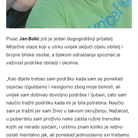
Pisac
Jan Bolić
još je jedan dugogodišnji prijatelj
Mliječne staze koji u utrku uvijek uključi cijelu obitelj i
brojne bliske osobe, a tijekom odrastanja spoznao je
važnost podrške obitelji i okoline.
„Kao dijete trebao sam podršku kada sam se ponekad
osjećao izgubljeno i nesigurno zbog moje bolesti, ali
uvijek sam dobivao dovoljno podrške i ljubavi, zato sam
naučio tražiti podršku kada mi je bila potrebna. Naučio
sam je tražiti jer sam živio u takvom okruženju. Nažalost,
u pubertetu sam proživio neke zaista ružne trenutke
kojih se nerado sjećam, i uistinu znam koliko je važno
ostati mentalno jak, ali ponekad jednostavno svi trebamo