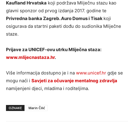
Kaufland Hrvatska
koji podržava Mliječnu stazu kao
glavni sponzor od prvog izdanja 2017. godine te
Privredna banka Zagreb. Auro Domus i Tisak
koji
osigurava da startni paketi dođu do sudionika Mliječne
staze.
Prijave za UNICEF-ovu utrku Mliječna staza:
www.mlijecnastaza.hr
.
Više informacija dostupno je i na
www.unicef.hr
gdje se
mogu naći i
Savjeti za očuvanje mentalnog zdravlja
namijenjeni djeci, mladima i roditeljima.
OZNAKE
Marin Čilić