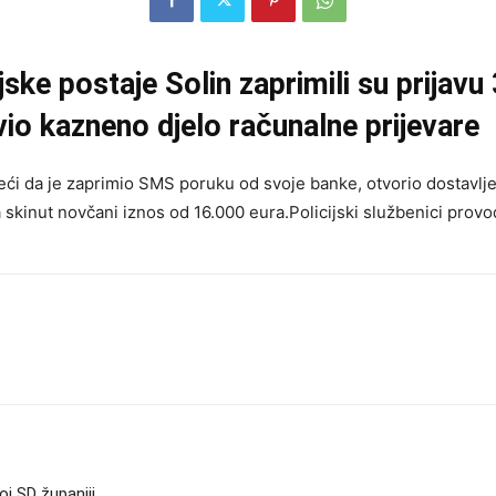
ijske postaje Solin zaprimili su prijavu
vio kazneno djelo računalne prijevare
leći da je zaprimio SMS poruku od svoje banke, otvorio dostavlj
kinut novčani iznos od 16.000 eura.Policijski službenici provode
oj SD županiji