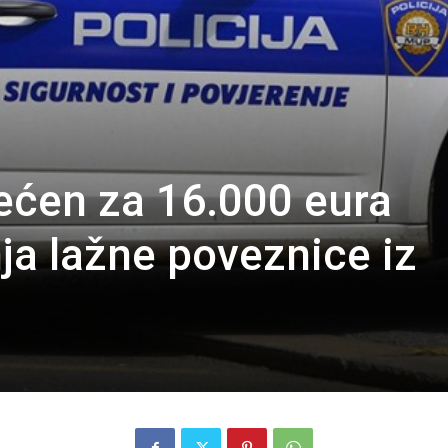
ećen za 16.000 eura
ja lažne poveznice iz