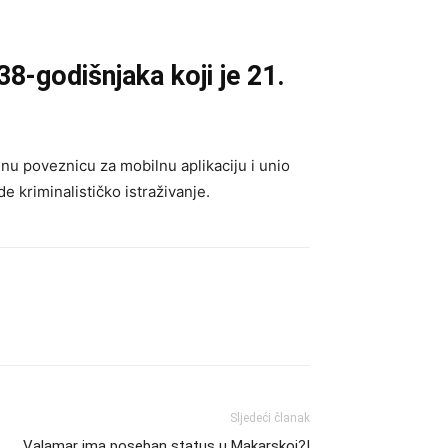
 38-godišnjaka koji je 21.
enu poveznicu za mobilnu aplikaciju i unio
 kriminalističko istraživanje.
Sljedeći članak
Valamar ima poseban status u Makarskoj?!