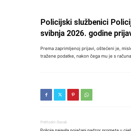
Policijski službenici Polic
svibnja 2026. godine prija
Prema zaprimljenoj prijavi, oštećeni je, mis
tražene podatke, nakon čega mu je s računa s
Prethodni članak
Policija najavila pojačani nadzor prometa u cijel