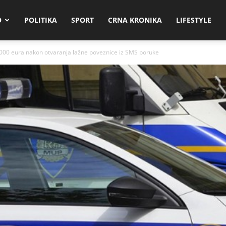
O
POLITIKA
SPORT
CRNA KRONIKA
LIFESTYLE
000 eura nakon otvaranja lažne poveznice iz SMS poruke