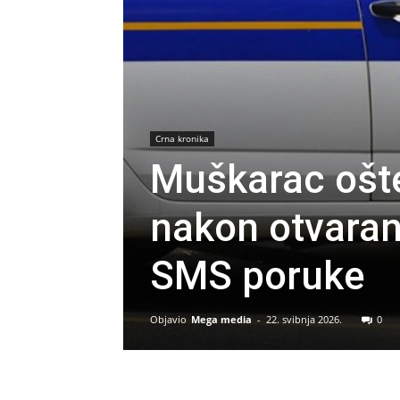
Crna kronika
Muškarac ošt
nakon otvaran
SMS poruke
Objavio
Mega media
-
22. svibnja 2026.
0