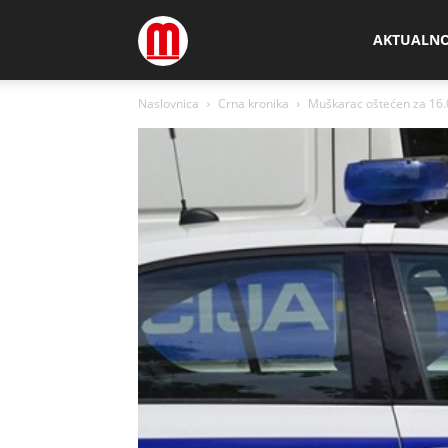
Megamedia
AKTUALN
Naslovnica
Crna kronika
Muškarac oštećen za 16.