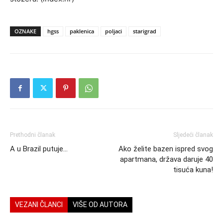
OZNAKE
hgss
paklenica
poljaci
starigrad
Prethodni članak
Sljedeći članak
A u Brazil putuje…
Ako želite bazen ispred svog
apartmana, država daruje 40
tisuća kuna!
VEZANI ČLANCI
VIŠE OD AUTORA