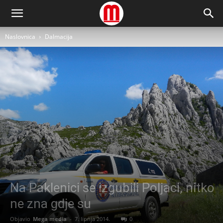
Naslovnica
Dalmacija
Dalmacija
Na Paklenici se izgubili Poljaci, nitko
ne zna gdje su
Objavio
Mega media
-
7. lipnja 2014.
0