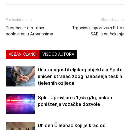
Prethodni članak
Sljedeći članak
Priopćenje o mutnim
Trgovinski sporazum EU-a i
poslovima u Arbanasima
SAD-a na čekanju
VEZANI ČLANCI
VIŠE OD AUTORA
Unutar ugostiteljskog objekta u Splitu
uhićen stranac zbog nanošenja teških
tjelesnih ozljeda
Split: Upravljao s 1,65 g/kg nakon
poništenja vozačke dozvole
Uhićen Čileanac koji je krao od