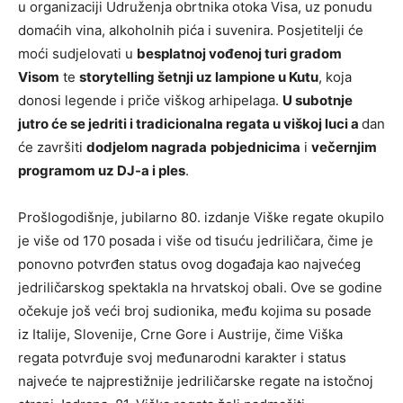
u organizaciji Udruženja obrtnika otoka Visa, uz ponudu
domaćih vina, alkoholnih pića i suvenira. Posjetitelji će
moći sudjelovati u
besplatnoj vođenoj turi gradom
Visom
te
storytelling šetnji uz lampione u Kutu
, koja
donosi legende i priče viškog arhipelaga.
U subotnje
jutro će se jedriti i tradicionalna regata u viškoj luci a
dan
će završiti
dodjelom
nagrada
pobjednicima
i
večernjim
programom uz DJ-a i ples
.
Prošlogodišnje, jubilarno 80. izdanje Viške regate okupilo
je više od 170 posada i više od tisuću jedriličara, čime je
ponovno potvrđen status ovog događaja kao najvećeg
jedriličarskog spektakla na hrvatskoj obali. Ove se godine
očekuje još veći broj sudionika, među kojima su posade
iz Italije, Slovenije, Crne Gore i Austrije, čime Viška
regata potvrđuje svoj međunarodni karakter i status
najveće te najprestižnije jedriličarske regate na istočnoj