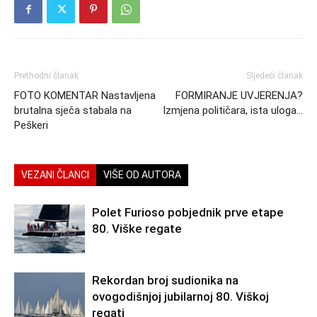
Prethodni članak
Sljedeći članak
FOTO KOMENTAR Nastavljena
FORMIRANJE UVJERENJA?
brutalna sječa stabala na
Izmjena političara, ista uloga…
Peškeri
VEZANI ČLANCI
VIŠE OD AUTORA
Polet Furioso pobjednik prve etape
80. Viške regate
Rekordan broj sudionika na
ovogodišnjoj jubilarnoj 80. Viškoj
regati