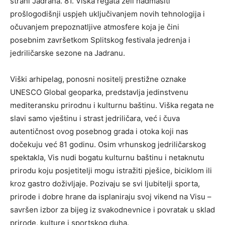
strani Jadrana. 81. Viška regata želi nadmašiti
prošlogodišnji uspjeh uključivanjem novih tehnologija i
očuvanjem prepoznatljive atmosfere koja je čini
posebnim završetkom Splitskog festivala jedrenja i
jedriličarske sezone na Jadranu.
Viški arhipelag, ponosni nositelj prestižne oznake
UNESCO Global geoparka, predstavlja jedinstvenu
mediteransku prirodnu i kulturnu baštinu. Viška regata ne
slavi samo vještinu i strast jedriličara, već i čuva
autentičnost ovog posebnog grada i otoka koji nas
dočekuju već 81 godinu. Osim vrhunskog jedriličarskog
spektakla, Vis nudi bogatu kulturnu baštinu i netaknutu
prirodu koju posjetitelji mogu istražiti pješice, biciklom ili
kroz gastro doživljaje. Pozivaju se svi ljubitelji sporta,
prirode i dobre hrane da isplaniraju svoj vikend na Visu –
savršen izbor za bijeg iz svakodnevnice i povratak u sklad
prirode, kulture i sportskog duha.