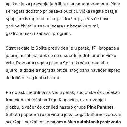
aplikacije za praćenje jedrilica u stvarnom vremenu, čime
se regata dodatno približava publici. Viška regata ostaje
spoj sportskog nadmetanja i druženja, a Vis će i ove
godine živjeti u znaku jedara uz bogat kulturni,
gastronomski i zabavni program.
Start regate iz Splita predviđen je u petak, 17. listopada u
jutarnjim satima, dok će se u subotu jedriti unutar viške
vale. Povratna regata prema Splitu kreće u nedjelju
ujutro, a dodjela nagrada bit će istog dana navečer ispred
Jedriličarskog kluba Labud.
Po dolasku jedrilica na Vis u petak, sudionike će dočekati
tradicionalni fažol na Trgu Klapavica, uz druženje i
glazbu, a večer će donijeti nastup grupe
Pink Panther
.
Subota popodne rezervirana je za bogat kulturno-zabavni
sadržaj – održat će se
sajam viških autohtonih proizvoda