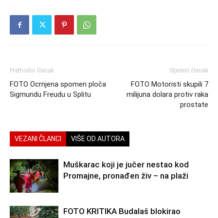
Prethodni članak
Sljedeći članak
FOTO Ocrnjena spomen ploča
FOTO Motoristi skupili 7
Sigmundu Freudu u Splitu
milijuna dolara protiv raka
prostate
VEZANI ČLANCI
VIŠE OD AUTORA
Muškarac koji je jučer nestao kod
Promajne, pronađen živ – na plaži
FOTO KRITIKA Budalaš blokirao