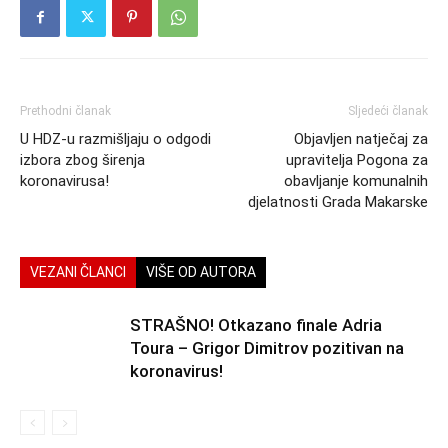
Prethodni članak
Sljedeći članak
U HDZ-u razmišljaju o odgodi
Objavljen natječaj za
izbora zbog širenja
upravitelja Pogona za
koronavirusa!
obavljanje komunalnih
djelatnosti Grada Makarske
VEZANI ČLANCI
VIŠE OD AUTORA
STRAŠNO! Otkazano finale Adria
Toura – Grigor Dimitrov pozitivan na
koronavirus!