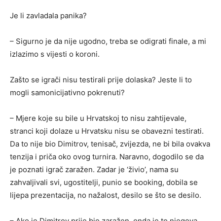
Je li zavladala panika?
– Sigurno je da nije ugodno, treba se odigrati finale, a mi
izlazimo s vijesti o koroni.
Zašto se igrači nisu testirali prije dolaska? Jeste li to
mogli samonicijativno pokrenuti?
– Mjere koje su bile u Hrvatskoj to nisu zahtijevale,
stranci koji dolaze u Hrvatsku nisu se obavezni testirati.
Da to nije bio Dimitrov, tenisač, zvijezda, ne bi bila ovakva
tenzija i priča oko ovog turnira. Naravno, dogodilo se da
je poznati igrač zaražen. Zadar je ‘živio’, nama su
zahvaljivali svi, ugostitelji, punio se booking, dobila se
lijepa prezentacija, no nažalost, desilo se što se desilo.
– Ako je Dimitrov prije bio zaražen, onda je to njegova