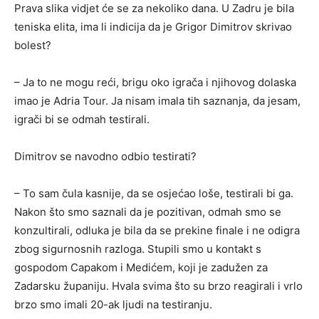
Prava slika vidjet će se za nekoliko dana. U Zadru je bila
teniska elita, ima li indicija da je Grigor Dimitrov skrivao
bolest?
– Ja to ne mogu reći, brigu oko igrača i njihovog dolaska
imao je Adria Tour. Ja nisam imala tih saznanja, da jesam,
igrači bi se odmah testirali.
Dimitrov se navodno odbio testirati?
– To sam čula kasnije, da se osjećao loše, testirali bi ga.
Nakon što smo saznali da je pozitivan, odmah smo se
konzultirali, odluka je bila da se prekine finale i ne odigra
zbog sigurnosnih razloga. Stupili smo u kontakt s
gospodom Capakom i Medićem, koji je zadužen za
Zadarsku županiju. Hvala svima što su brzo reagirali i vrlo
brzo smo imali 20-ak ljudi na testiranju.