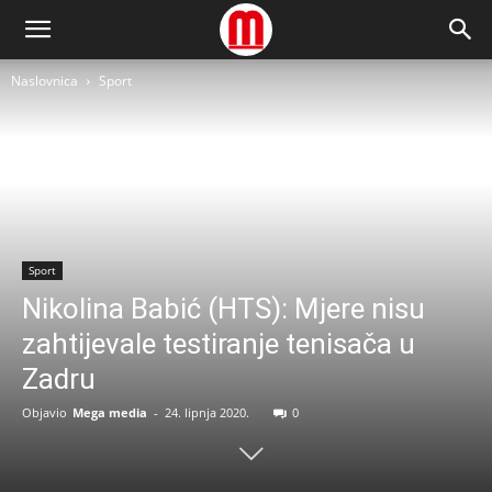
Naslovnica
Sport
Sport
Nikolina Babić (HTS): Mjere nisu
zahtijevale testiranje tenisača u
Zadru
Objavio
Mega media
-
24. lipnja 2020.
0