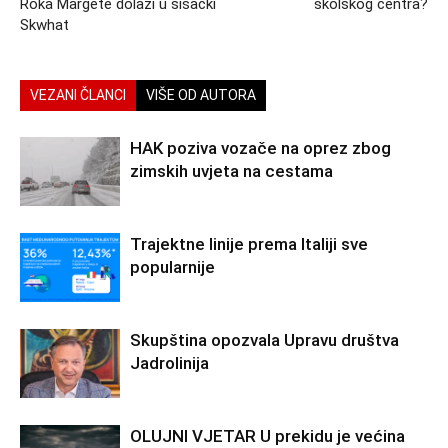
Roka Margete dolazi u sisački
školskog centra?
Skwhat
VEZANI ČLANCI
VIŠE OD AUTORA
HAK poziva vozače na oprez zbog
zimskih uvjeta na cestama
Trajektne linije prema Italiji sve
popularnije
Skupština opozvala Upravu društva
Jadrolinija
OLUJNI VJETAR U prekidu je većina