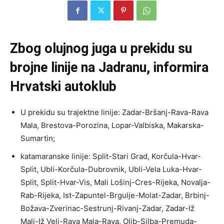
Zbog olujnog juga u prekidu su
brojne linije na Jadranu, informira
Hrvatski autoklub
U prekidu su trajektne linije: Zadar-Bršanj-Rava-Rava
Mala, Brestova-Porozina, Lopar-Valbiska, Makarska-
Sumartin;
katamaranske linije : Split-Stari Grad, Korčula-Hvar-
Split, Ubli-Korčula-Dubrovnik, Ubli-Vela Luka-Hvar-
Split , Split-Hvar-Vis , Mali Lošinj-Cres-Rijeka, Novalja-
Rab-Rijeka, Ist-Zapuntel-Brgulje-Molat-Zadar , Brbinj-
Božava-Zverinac-Sestrunj-Rivanj-Zadar, Zadar-Iž
Mali-Iž Veli-Rava Mala-Rava, Olib-Silba-Premuda-