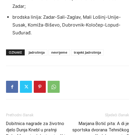
Zadar ;
brodska linija: Zadar-Sali-Zaglav, Mali Lošinj-Unije-
Susak, Komiža-Biševo, Dubrovnik-Koločep-Lopud-
Suđurađ .
OZNAKE
Jadrolinija
nevrijeme
trajekt Jadrolinija
Prethodni članak
Sljedeći članak
Dobitnica nagrade za životno
Marjana Botić pita: A di je
djelo Dunja Knebl u pratnji
sportska dvorana Tehničkog