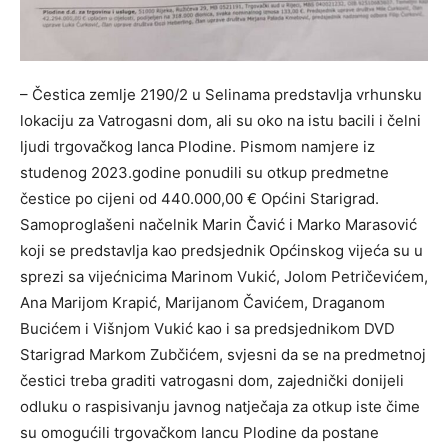
– Čestica zemlje 2190/2 u Selinama predstavlja vrhunsku
lokaciju za Vatrogasni dom, ali su oko na istu bacili i čelni
ljudi trgovačkog lanca Plodine. Pismom namjere iz
studenog 2023.godine ponudili su otkup predmetne
čestice po cijeni od 440.000,00 € Općini Starigrad.
Samoproglašeni načelnik Marin Čavić i Marko Marasović
koji se predstavlja kao predsjednik Općinskog vijeća su u
sprezi sa vijećnicima Marinom Vukić, Jolom Petričevićem,
Ana Marijom Krapić, Marijanom Čavićem, Draganom
Bucićem i Višnjom Vukić kao i sa predsjednikom DVD
Starigrad Markom Zubčićem, svjesni da se na predmetnoj
čestici treba graditi vatrogasni dom, zajednički donijeli
odluku o raspisivanju javnog natječaja za otkup iste čime
su omogućili trgovačkom lancu Plodine da postane