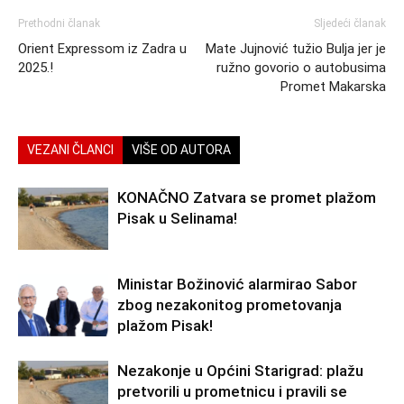
Prethodni članak
Sljedeći članak
Orient Expressom iz Zadra u
Mate Jujnović tužio Bulja jer je
2025.!
ružno govorio o autobusima
Promet Makarska
VEZANI ČLANCI
VIŠE OD AUTORA
KONAČNO Zatvara se promet plažom
Pisak u Selinama!
Ministar Božinović alarmirao Sabor
zbog nezakonitog prometovanja
plažom Pisak!
Nezakonje u Općini Starigrad: plažu
pretvorili u prometnicu i pravili se