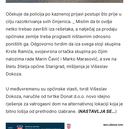
Očekuje da policija po kaznenoj prijavi postupi što prije u
cilju razotkrivanja svih činjenica. _ Mislim da bi ovdje
netko trebao završiti iza rešetaka, a natječaj za prodaju
općinske zemlje treba proglasiti ništavnim odnosno
poništiti ga. Odgovorno tvrdim da iza svega stoji skupina
Krste Ramića, svojevrsna ortačka skupina po čijim
nalozima rade Marin Čavić i Marko Marasović, a sve na
štetu žitelja općine Starigrad, mišljenja je Višeslav
Dokoza.
U međuvremenu su općinske vlasti, tvrdi Višeslav
Dokoza, naručile od tvrtke Donat d.o.o. novo idejno
rješenje za vatrogasni dom na alternativnoj lokaciji koja je
bitno lošija od prethodno izabrane. (
NASTAVLJA SE…
)