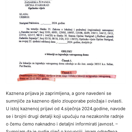
Kaznena prijava je zaprimljena, a gore navedeni se
sumnjiče za kazneno djelo zlouporabe položaja i ovlasti.
U istoj kaznenoj prijavi od 4.siječnja 2024.godine, navode
se i brojni drugi detalji koji upućuju na nezakonite radnje
o čemu ćemo naknadno i detaljni informirati javnost. –
Sumnjam da je ovdje riječ o korupciji, imam određena