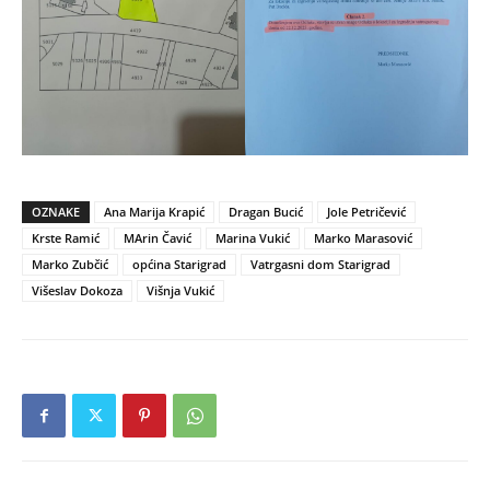
OZNAKE
Ana Marija Krapić
Dragan Bucić
Jole Petričević
Krste Ramić
MArin Čavić
Marina Vukić
Marko Marasović
Marko Zubčić
općina Starigrad
Vatrgasni dom Starigrad
Višeslav Dokoza
Višnja Vukić