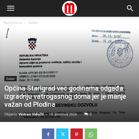
Naslovnica
Zadar
Zadar
Općina Starigrad već godinama odgađa
izgradnju vatrogasnog doma jer je manje
važan od Plodina
Objavio
Vedran Vidučić
-
19. prosinca 2024.
0