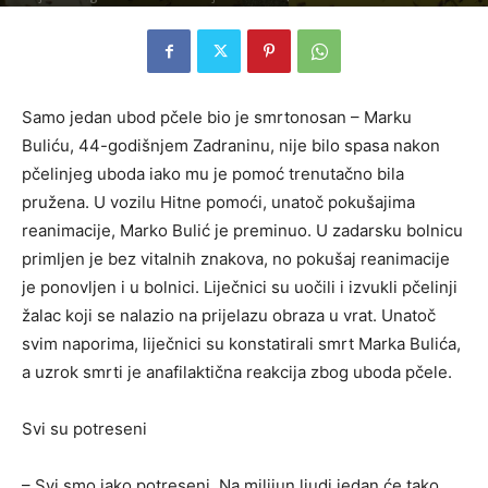
Samo jedan ubod pčele bio je smrtonosan – Marku
Buliću, 44-godišnjem Zadraninu, nije bilo spasa nakon
pčelinjeg uboda iako mu je pomoć trenutačno bila
pružena. U vozilu Hitne pomoći, unatoč pokušajima
reanimacije, Marko Bulić je preminuo. U zadarsku bolnicu
primljen je bez vitalnih znakova, no pokušaj reanimacije
je ponovljen i u bolnici. Liječnici su uočili i izvukli pčelinji
žalac koji se nalazio na prijelazu obraza u vrat. Unatoč
svim naporima, liječnici su konstatirali smrt Marka Bulića,
a uzrok smrti je anafilaktična reakcija zbog uboda pčele.
Svi su potreseni
– Svi smo jako potreseni. Na milijun ljudi jedan će tako