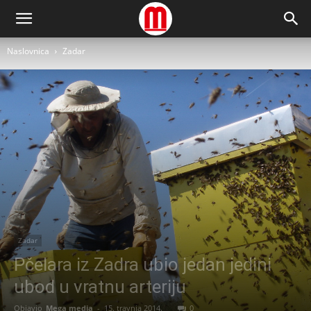
Naslovnica
Zadar
Zadar
Pčelara iz Zadra ubio jedan jedini
ubod u vratnu arteriju
Objavio
Mega media
-
15. travnja 2014.
0