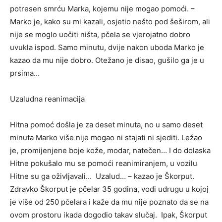
potresen smrću Marka, kojemu nije mogao pomoći. –
Marko je, kako su mi kazali, osjetio nešto pod šeširom, ali
nije se moglo uočiti ništa, pčela se vjerojatno dobro
uvukla ispod. Samo minutu, dvije nakon uboda Marko je
kazao da mu nije dobro. Otežano je disao, gušilo ga je u
prsima…
Uzaludna reanimacija
Hitna pomoć došla je za deset minuta, no u samo deset
minuta Marko više nije mogao ni stajati ni sjediti. Ležao
je, promijenjene boje kože, modar, natečen… I do dolaska
Hitne pokušalo mu se pomoći reanimiranjem, u vozilu
Hitne su ga oživljavali… Uzalud… – kazao je Škorput.
Zdravko Škorput je pčelar 35 godina, vodi udrugu u kojoj
je više od 250 pčelara i kaže da mu nije poznato da se na
ovom prostoru ikada dogodio takav slučaj. Ipak, Škorput