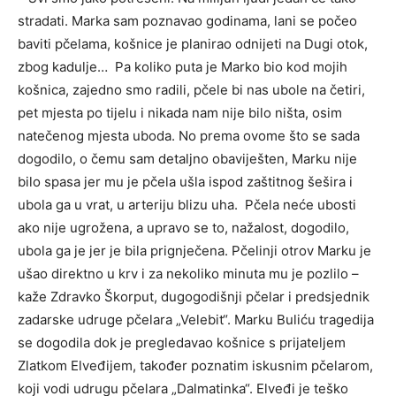
stradati. Marka sam poznavao godinama, lani se počeo
baviti pčelama, košnice je planirao odnijeti na Dugi otok,
zbog kadulje… Pa koliko puta je Marko bio kod mojih
košnica, zajedno smo radili, pčele bi nas ubole na četiri,
pet mjesta po tijelu i nikada nam nije bilo ništa, osim
natečenog mjesta uboda. No prema ovome što se sada
dogodilo, o čemu sam detaljno obaviješten, Marku nije
bilo spasa jer mu je pčela ušla ispod zaštitnog šešira i
ubola ga u vrat, u arteriju blizu uha. Pčela neće ubosti
ako nije ugrožena, a upravo se to, nažalost, dogodilo,
ubola ga je jer je bila prignječena. Pčelinji otrov Marku je
ušao direktno u krv i za nekoliko minuta mu je pozlilo –
kaže Zdravko Škorput, dugogodišnji pčelar i predsjednik
zadarske udruge pčelara „Velebit“. Marku Buliću tragedija
se dogodila dok je pregledavao košnice s prijateljem
Zlatkom Elveđijem, također poznatim iskusnim pčelarom,
koji vodi udrugu pčelara „Dalmatinka“. Elveđi je teško