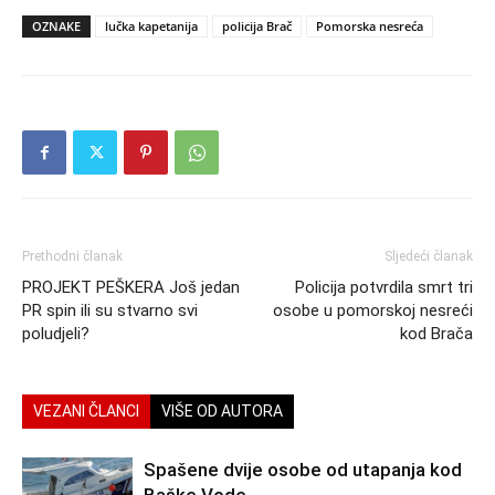
OZNAKE
lučka kapetanija
policija Brač
Pomorska nesreća
Prethodni članak
Sljedeći članak
PROJEKT PEŠKERA Još jedan
Policija potvrdila smrt tri
PR spin ili su stvarno svi
osobe u pomorskoj nesreći
poludjeli?
kod Brača
VEZANI ČLANCI
VIŠE OD AUTORA
Spašene dvije osobe od utapanja kod
Baške Vode