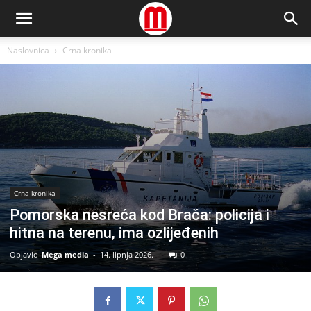
Naslovnica
Crna kronika
Crna kronika
Pomorska nesreća kod Brača: policija i
hitna na terenu, ima ozlijeđenih
Objavio
Mega media
-
14. lipnja 2026.
0