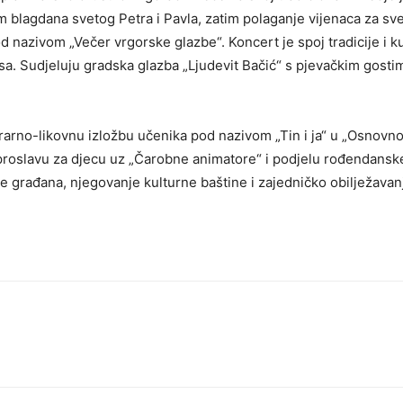
om blagdana svetog Petra i Pavla, zatim polaganje vijenaca za sve
 nazivom „Večer vrgorske glazbe“. Koncert je spoj tradicije i ku
esa. Sudjeluju gradska glazba „Ljudevit Bačić“ s pjevačkim gost
erarno-likovnu izložbu učenika pod nazivom „Tin i ja“ u „Osnovno
proslavu za djecu uz „Čarobne animatore“ i podjelu rođendansk
nje građana, njegovanje kulturne baštine i zajedničko obilježavan