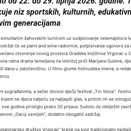
ati od 22. do 29. lipnja 2026. godine
kuje niz sportskih, kulturnih, edukativ
svim generacijama
, simultanim šahovskim turnirom uz sudjelovanje velemajstora Iv
 održat će se
paint and wine
radionice, potpisivanje ugovora za 
ečano otvorenje novog prostora Gradske knjižnice Vrgorac u čet
na ratna drama temeljena na istinitoj priči Marijana Gubine, dje
 dana u zatočeništvu. U filmu glume holivudska imena, a redatel
gorcu.
im sugrađanima, a večer donosi dječji festival „Tin Voice“. Festi
 u kojem se djeca natječu za najljepši glas, a pritom im se omogu
 ove godine pristiglo preko 20 prijava. Subotu će obilježiti zavr
imenom „Daruj osmijeh“, dodatno obogatiti sadržaj.
ko planinarsko društvo Vrgorac“ kreće na svoj tradicionalni nedje