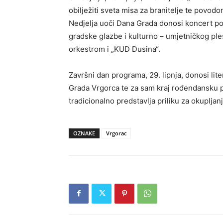
obilježiti sveta misa za branitelje te povod
Nedjelja uoči Dana Grada donosi koncert pod
gradske glazbe i kulturno – umjetničkog pl
orkestrom i „KUD Dusina“.
Završni dan programa, 29. lipnja, donosi lit
Grada Vrgorca te za sam kraj rođendansku 
tradicionalno predstavlja priliku za okuplja
OZNAKE
Vrgorac