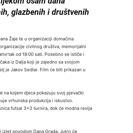
. Tijekom osam dana
nih, glazbenih i društvenih
ana Žaje te u organizaciji domaćina
organizacije civilnog društva, memorijalni
vrtak od 18:00 sati. Posebno se ističe i
čaka iz Dalja koji je zajedno sa svojom
j je Jakov Sedlar. Film će biti prikazan u
val na kojem djeca pokazuju svoj pjevački
ćuje vrhunska produkcija i iskustvo.
šnica futsal 3×3 turnira, dok će modna revija
lji izlet povodom Dana Grada. Jutro će