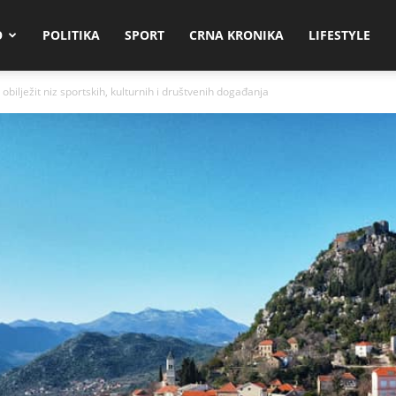
O
POLITIKA
SPORT
CRNA KRONIKA
LIFESTYLE
ilježit niz sportskih, kulturnih i društvenih događanja