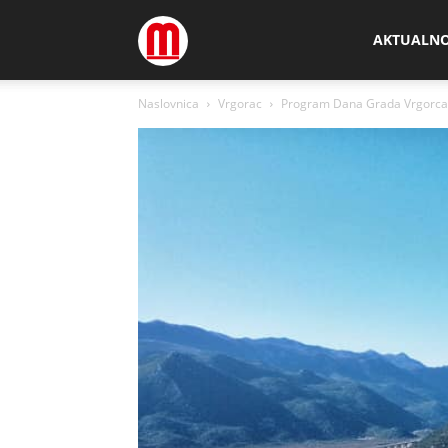
Megamedia
AKTUALN
Naslovnica
Vrgorac
Program Dana Grada Vrgorca ob