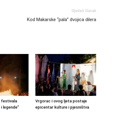
Sljedeći članak
Kod Makarske “pala” dvojica dilera
festivala
Vrgorac i ovog ljeta postaje
 i legende”
epicentar kulture i pjesništva