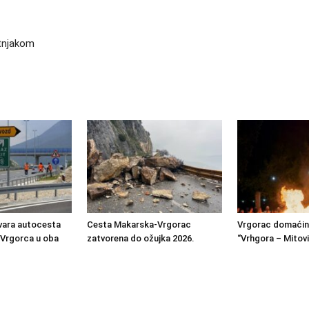
etnjakom
vara autocesta
Cesta Makarska-Vrgorac
Vrgorac domaćin 
 Vrgorca u oba
zatvorena do ožujka 2026.
“Vrhgora – Mitovi