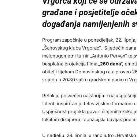
Vrgorca koji će se održav
građane i posjetitelje oče
događanja namijenjenih 
Program započinje u ponedjeljak, 22. lipnja
„Šahovskog kluba Vrgorac“. Sljedećih dana
malonogometni turnir „Antonio Pervan“ te sv
besplatna projekcija filma
„260 dana“,
emotiv
obitelji tijekom Domovinskog rata proveo 260
srijedu u 20:30 sati u gradskom parku u Vr
Petak je posvećen najstarijim i najuspješnij
talent, inspiriran je televizijskim formatom
Uspješnost projekta govori činjenica kako je
lokalnih dizajnera i donacijski buvljak pod 
U nedjelju, 28. lipnja, u rano jutro „Hrvats