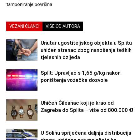
tamponiranje površina
VEZANI ČLANCI
VIŠE OD AUTORA
Unutar ugostiteljskog objekta u Splitu
uhićen stranac zbog nanošenja teških
tjelesnih ozljeda
Split: Upravljao s 1,65 g/kg nakon
poništenja vozačke dozvole
Uhićen Čileanac koji je krao od
Zagreba do Splita – više od 800.000 €!
U Solinu spriječena daljnja distribucija
droge, uhićena dva maloljetnika