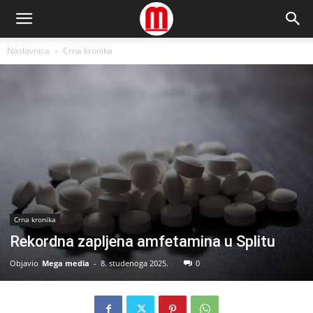
Naslovnica
Crna kronika
Crna kronika
Rekordna zapljena amfetamina u Splitu
Objavio
Mega media
-
8. studenoga 2025.
0