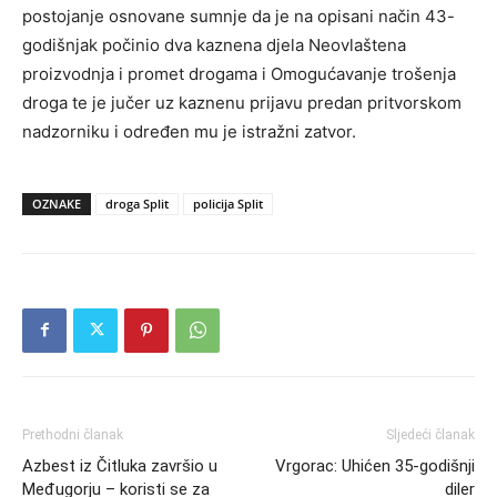
postojanje osnovane sumnje da je na opisani način 43-
godišnjak počinio dva kaznena djela Neovlaštena
proizvodnja i promet drogama i Omogućavanje trošenja
droga te je jučer uz kaznenu prijavu predan pritvorskom
nadzorniku i određen mu je istražni zatvor.
OZNAKE
droga Split
policija Split
Prethodni članak
Sljedeći članak
Azbest iz Čitluka završio u
Vrgorac: Uhićen 35-godišnji
Međugorju – koristi se za
diler