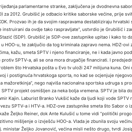
jeđanja parlamentarne stranke, zaključena je dvodnevna sabor
 za 2012. Grubišić je odbacio kritike saborske većine, prije sv
K. Prozvao ih je da svojim raspravama destabliziraju hrvatski sp
te instruirani da ovdje tako raspravljate”, ustvrdio je Grubišić i
tazić (SDP). Grubišić je SDP-ove zastupnike upitao i kako to da 
u HOO-u, te zaključio da tog kriminala zapravo nema. HDZ-ovi z
ućima, kažu, smeta SPTV i njeno financiranje, ne i kada javno po
 protiv SPTV-a, ali se ona mora drugačije financirati. I predsj
oblem što Hrvatska pošta u Evo tv uloži 247 milijuna kuna. Oni n
voj i postignuća hrvatskoga sporta, no kad se ocjenjuje njegovo
a mažoretkinja”, nego najviša nacionalna sportska udruga s pro
je SPTV projekt osmišljen za neka bolja vremena. SPTV je bila 
mir Kajin. Laburist Branko Vukšić kaže da ljudi koji vode SPTV ni
i vezu SPTV-a i HTV-a. HDZ-ove zastupnike smeta što Sabor o i
aže Željko Reiner, dok Ante Kulušić u tome vidi “politički prog
zitivno mišljenje o izvješću HOO-a. Vlada je zbunila svoju veći
. ministar Željko Jovanović, većina misli nešto drugo, tvrdi Josi