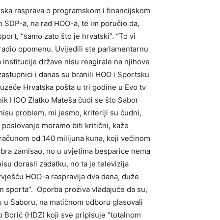
ska rasprava o programskom i financijskom
ih SDP-a, na rad HOO-a, te im poručio da,
ort, “samo zato što je hrvatski”. “To vi
 zaradio opomenu. Uvijedili ste parlamentarnu
institucije države nisu reagirale na njihove
astupnici i danas su branili HOO i Sportsku
duzeće Hrvatska pošta u tri godine u Evo tv
ednik HOO Zlatko Mateša čudi se što Sabor
isu problem, mi jesmo, kriteriji su čudni,
 poslovanje moramo biti kritični, kaže
računom od 140 milijuna kuna, koji većinom
dobra zamisao, no u uvjetima besparice nema
su dorasli zadatku, no ta je televizija
zvješću HOO-a raspravlja dva dana, duže
on sporta”. Oporba proziva vladajuće da su,
nu u Saboru, na matičnom odboru glasovali
p Borić (HDZ) koji sve pripisuje “totalnom