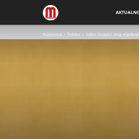
Megamedia
AKTUALN
Naslovnica
Politika
Sabor: Grubišić zbog vrijeđan