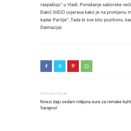
raspašoju” u Vladi. Ponašanje saborske već
Đakić (HDZ) uvjerava kako je na promjenu miš
kadar Partije”. Tada bi sve bilo pozitivno, k
Dalmacija)
Prethodni članak
Kinezi daju sedam milijuna eura za remake kultn
Sarajevo’