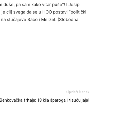
 duše, pa sam kako vitar puše”! I Josip
e cilj svega da se u HOO postavi “politički
ći na slučajeve Sabo i Merzel. (Slobodna
Sljedeći članak
Benkovačka fritaja: 18 kila šparoga i tisuću jaja!