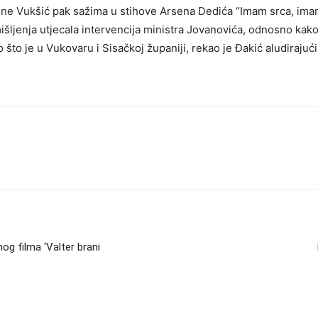
ine Vukšić pak sažima u stihove Arsena Dedića “Imam srca, imam
ljenja utjecala intervencija ministra Jovanovića, odnosno kako j
ao što je u Vukovaru i Sisačkoj županiji, rekao je Đakić aludiraju
og filma ‘Valter brani