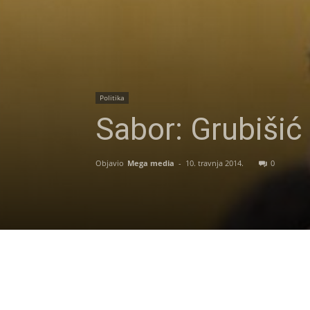
Politika
Sabor: Grubišić
Objavio
Mega media
-
10. travnja 2014.
0