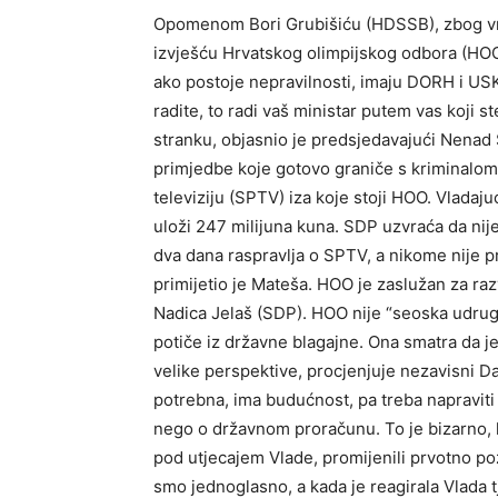
Opomenom Bori Grubišiću (HDSSB), zbog vri
izvješću Hrvatskog olimpijskog odbora (HOO)
ako postoje nepravilnosti, imaju DORH i USKO
radite, to radi vaš ministar putem vas koji s
stranku, objasnio je predsjedavajući Nenad S
primjedbe koje gotovo graniče s kriminalom 
televiziju (SPTV) iza koje stoji HOO. Vladaj
uloži 247 milijuna kuna. SDP uzvraća da nije
dva dana raspravlja o SPTV, a nikome nije pr
primijetio je Mateša. HOO je zaslužan za raz
Nadica Jelaš (SDP). HOO nije “seoska udrug
potiče iz državne blagajne. Ona smatra da 
velike perspektive, procjenjuje nezavisni Da
potrebna, ima budućnost, pa treba napravit
nego o državnom proračunu. To je bizarno, k
pod utjecajem Vlade, promijenili prvotno po
smo jednoglasno, a kada je reagirala Vlada tj