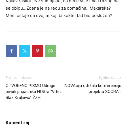
Kakav raskol…Ne sumnjajte, da neće više imati razlog da
se obiđu…Zdena je na redu za domaćina…Makarska?
Meni ostaje da dvojim koji bi koktel tad bio poslužen?
Prethodni članak
Sljedeći članak
OTVORENO PISMO Udruge
INOVAcija održala konferenciju
bivših pripadnika HOS-a “Vitez
projekta SOCRAT
Blaž Kraljević” ŽZH
Komentiraj