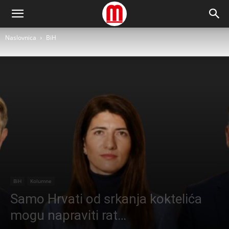
Naslovnica
BiH
BiH
Kolumne
Samo Hrvati od srkanja koktelića
mogu napraviti rat…