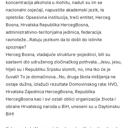
koncentracija alkohola u mohitu, naduli su im se
nacionalni osjećaji, napustiše akademski jezik, te
opletoše: Opsesivna institucija, treći entitet, Herceg
Bosna, Hrvatska Republika HercegBosna,
administrativno-teritorijalna jedinica, federacija
ravnoteže…Ratuju jezikom da bi došli do istinite
spoznaje?
Herceg Bosna, vladajuće strukture-pojedinci, bili su
sastavni dio udruženog zločinačkog pothvata…Jesu, jesu,
htjeli su i Republiku Srpsku slomiti, no, ima tko će je
čuvati! To je domaćinova…No, druga škola mišljenja ne
ostaje dužna, izlažući rezultate Domovinskog rata: HVO,
Hrvatska Zajednica HercegBosna, Republika
HercegBosna kao i svi ostali oblici organizacije života i
obrane Hrvatskog naroda u BiH, uneseni su u Daytonsku
BiH!