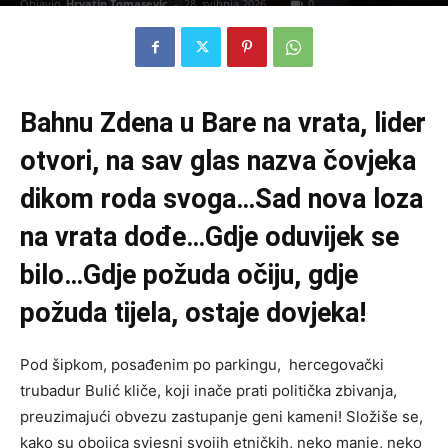
Objavio
Hrvatin Tomasevic
-
28. svibnja 2026.
0
Bahnu Zdena u Bare na vrata, lider
otvori, na sav glas nazva čovjeka
dikom roda svoga…Sad nova loza
na vrata dođe…Gdje oduvijek se
bilo…Gdje požuda očiju, gdje
požuda tijela, ostaje dovjeka!
Pod šipkom, posađenim po parkingu, hercegovački
trubadur Bulić kliče, koji inače prati politička zbivanja,
preuzimajući obvezu zastupanje geni kameni! Složiše se,
kako su obojica svjesni svojih etničkih, neko manje, neko