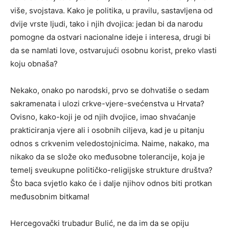
više, svojstava. Kako je politika, u pravilu, sastavljena od
dvije vrste ljudi, tako i njih dvojica: jedan bi da narodu
pomogne da ostvari nacionalne ideje i interesa, drugi bi
da se namlati love, ostvarujući osobnu korist, preko vlasti
koju obnaša?
Nekako, onako po narodski, prvo se dohvatiše o sedam
sakramenata i ulozi crkve-vjere-svećenstva u Hrvata?
Ovisno, kako-koji je od njih dvojice, imao shvaćanje
prakticiranja vjere ali i osobnih ciljeva, kad je u pitanju
odnos s crkvenim veledostojnicima. Naime, nakako, ma
nikako da se slože oko međusobne tolerancije, koja je
temelj sveukupne političko-religijske strukture društva?
Što baca svjetlo kako će i dalje njihov odnos biti protkan
međusobnim bitkama!
Hercegovački trubadur Bulić, ne da im da se opiju