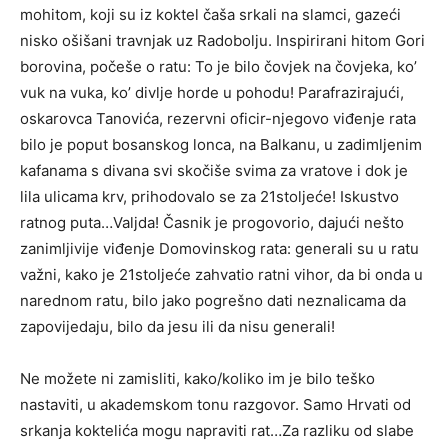
mohitom, koji su iz koktel čaša srkali na slamci, gazeći
nisko ošišani travnjak uz Radobolju. Inspirirani hitom Gori
borovina, počeše o ratu: To je bilo čovjek na čovjeka, ko’
vuk na vuka, ko’ divlje horde u pohodu! Parafrazirajući,
oskarovca Tanovića, rezervni oficir-njegovo viđenje rata
bilo je poput bosanskog lonca, na Balkanu, u zadimljenim
kafanama s divana svi skočiše svima za vratove i dok je
lila ulicama krv, prihodovalo se za 21stoljeće! Iskustvo
ratnog puta…Valjda! Časnik je progovorio, dajući nešto
zanimljivije viđenje Domovinskog rata: generali su u ratu
važni, kako je 21stoljeće zahvatio ratni vihor, da bi onda u
narednom ratu, bilo jako pogrešno dati neznalicama da
zapovijedaju, bilo da jesu ili da nisu generali!
Ne možete ni zamisliti, kako/koliko im je bilo teško
nastaviti, u akademskom tonu razgovor. Samo Hrvati od
srkanja koktelića mogu napraviti rat…Za razliku od slabe