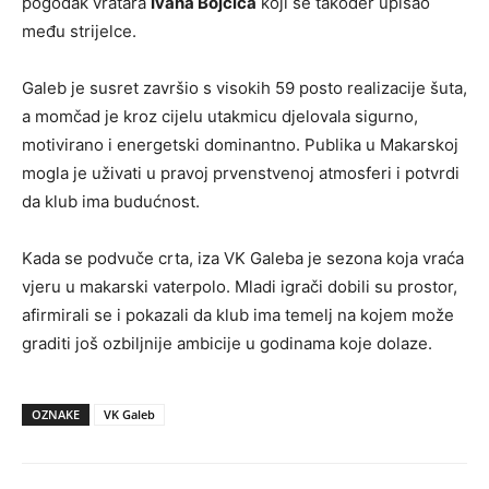
pogodak vratara
Ivana Bojčića
koji se također upisao
među strijelce.
Galeb je susret završio s visokih 59 posto realizacije šuta,
a momčad je kroz cijelu utakmicu djelovala sigurno,
motivirano i energetski dominantno. Publika u Makarskoj
mogla je uživati u pravoj prvenstvenoj atmosferi i potvrdi
da klub ima budućnost.
Kada se podvuče crta, iza VK Galeba je sezona koja vraća
vjeru u makarski vaterpolo. Mladi igrači dobili su prostor,
afirmirali se i pokazali da klub ima temelj na kojem može
graditi još ozbiljnije ambicije u godinama koje dolaze.
OZNAKE
VK Galeb