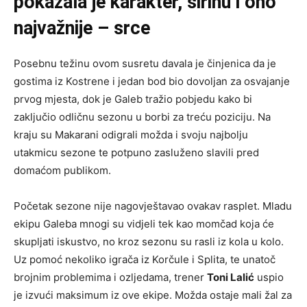
pokazala je karakter, širinu i ono
najvažnije – srce
Posebnu težinu ovom susretu davala je činjenica da je
gostima iz Kostrene i jedan bod bio dovoljan za osvajanje
prvog mjesta, dok je Galeb tražio pobjedu kako bi
zaključio odličnu sezonu u borbi za treću poziciju. Na
kraju su Makarani odigrali možda i svoju najbolju
utakmicu sezone te potpuno zasluženo slavili pred
domaćom publikom.
Početak sezone nije nagovještavao ovakav rasplet. Mladu
ekipu Galeba mnogi su vidjeli tek kao momčad koja će
skupljati iskustvo, no kroz sezonu su rasli iz kola u kolo.
Uz pomoć nekoliko igrača iz Korčule i Splita, te unatoč
brojnim problemima i ozljedama, trener
Toni Lalić
uspio
je izvući maksimum iz ove ekipe. Možda ostaje mali žal za