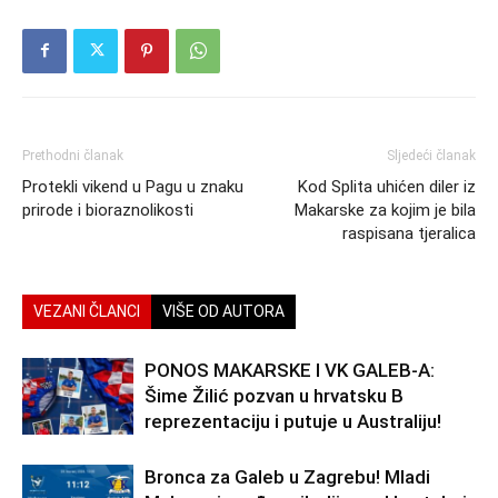
Prethodni članak
Sljedeći članak
Protekli vikend u Pagu u znaku
Kod Splita uhićen diler iz
prirode i bioraznolikosti
Makarske za kojim je bila
raspisana tjeralica
VEZANI ČLANCI
VIŠE OD AUTORA
PONOS MAKARSKE I VK GALEB-A:
Šime Žilić pozvan u hrvatsku B
reprezentaciju i putuje u Australiju!
Bronca za Galeb u Zagrebu! Mladi