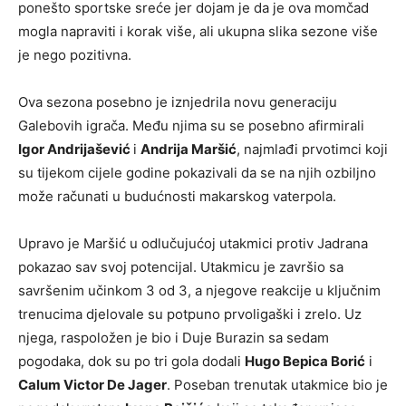
ponešto sportske sreće jer dojam je da je ova momčad
mogla napraviti i korak više, ali ukupna slika sezone više
je nego pozitivna.
Ova sezona posebno je iznjedrila novu generaciju
Galebovih igrača. Među njima su se posebno afirmirali
Igor Andrijašević
i
Andrija Maršić
, najmlađi prvotimci koji
su tijekom cijele godine pokazivali da se na njih ozbiljno
može računati u budućnosti makarskog vaterpola.
Upravo je Maršić u odlučujućoj utakmici protiv Jadrana
pokazao sav svoj potencijal. Utakmicu je završio sa
savršenim učinkom 3 od 3, a njegove reakcije u ključnim
trenucima djelovale su potpuno prvoligaški i zrelo. Uz
njega, raspoložen je bio i Duje Burazin sa sedam
pogodaka, dok su po tri gola dodali
Hugo Bepica Borić
i
Calum Victor De Jager
. Poseban trenutak utakmice bio je