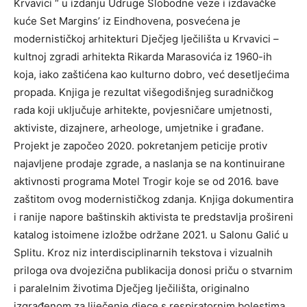
Krvavici “ u izdanju Udruge Slobodne veze i izdavačke
kuće Set Margins’ iz Eindhovena, posvećena je
modernističkoj arhitekturi Dječjeg lječilišta u Krvavici –
kultnoj zgradi arhitekta Rikarda Marasovića iz 1960-ih
koja, iako zaštićena kao kulturno dobro, već desetljećima
propada. Knjiga je rezultat višegodišnjeg suradničkog
rada koji uključuje arhitekte, povjesničare umjetnosti,
aktiviste, dizajnere, arheologe, umjetnike i građane.
Projekt je započeo 2020. pokretanjem peticije protiv
najavljene prodaje zgrade, a naslanja se na kontinuirane
aktivnosti programa Motel Trogir koje se od 2016. bave
zaštitom ovog modernističkog zdanja. Knjiga dokumentira
i ranije napore baštinskih aktivista te predstavlja prošireni
katalog istoimene izložbe održane 2021. u Salonu Galić u
Splitu. Kroz niz interdisciplinarnih tekstova i vizualnih
priloga ova dvojezična publikacija donosi priču o stvarnim
i paralelnim životima Dječjeg lječilišta, originalno
izgrađenom za liječenje djece s respiratornim bolestima.