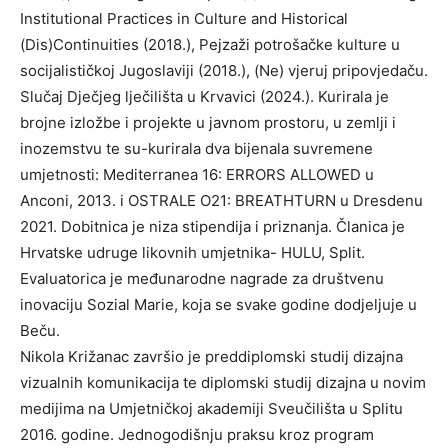
Institutional Practices in Culture and Historical
(Dis)Continuities (2018.), Pejzaži potrošačke kulture u
socijalističkoj Jugoslaviji (2018.), (Ne) vjeruj pripovjedaču.
Slučaj Dječjeg lječilišta u Krvavici (2024.). Kurirala je
brojne izložbe i projekte u javnom prostoru, u zemlji i
inozemstvu te su-kurirala dva bijenala suvremene
umjetnosti: Mediterranea 16: ERRORS ALLOWED u
Anconi, 2013. i OSTRALE O21: BREATHTURN u Dresdenu
2021. Dobitnica je niza stipendija i priznanja. Članica je
Hrvatske udruge likovnih umjetnika- HULU, Split.
Evaluatorica je međunarodne nagrade za društvenu
inovaciju Sozial Marie, koja se svake godine dodjeljuje u
Beču.
Nikola Križanac završio je preddiplomski studij dizajna
vizualnih komunikacija te diplomski studij dizajna u novim
medijima na Umjetničkoj akademiji Sveučilišta u Splitu
2016. godine. Jednogodišnju praksu kroz program