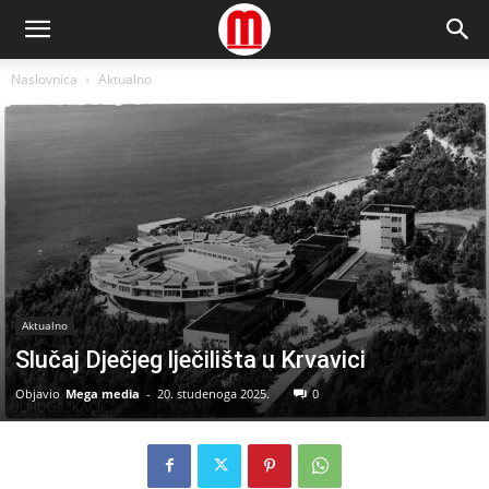
Naslovnica
Aktualno
Aktualno
Slučaj Dječjeg lječilišta u Krvavici
Objavio
Mega media
-
20. studenoga 2025.
0