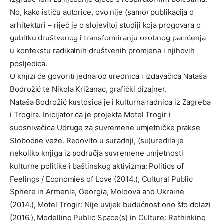
No, kako ističu autorice, ovo nije (samo) publikacija o
arhitekturi – riječ je o slojevitoj studiji koja progovara o
gubitku društvenog i transformiranju osobnog pamćenja
u kontekstu radikalnih društvenih promjena i njihovih
posljedica.
O knjizi će govoriti jedna od urednica i izdavačica Nataša
Bodrožić te Nikola Križanac, grafički dizajner.
Nataša Bodrožić kustosica je i kulturna radnica iz Zagreba
i Trogira. Inicijatorica je projekta Motel Trogir i
suosnivačica Udruge za suvremene umjetničke prakse
Slobodne veze. Redovito u suradnji, (su)uredila je
nekoliko knjiga iz područja suvremene umjetnosti,
kulturne politike i baštinskog aktivizma: Politics of
Feelings / Economies of Love (2014.), Cultural Public
Sphere in Armenia, Georgia, Moldova and Ukraine
(2014.), Motel Trogir: Nije uvijek budućnost ono što dolazi
(2016.), Modelling Public Space(s) in Culture: Rethinking