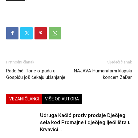
Prethodni članak
Sljedeći članak
Radojčić: Tone otpada u
NAJAVA Humanitarni klapski
Gospiću još čekaju uklanjanje
koncert ZaDar
VEZANI ČLANCI
VIŠE OD AUTORA
Udruga Kačić protiv prodaje Dječjeg
sela kod Promajne i dječjeg lječilišta u
Krvavici…