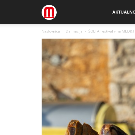
Megamedia
AKTUALN
Naslovnica
Dalmacija
ŠOLTA Festival vina MED&T