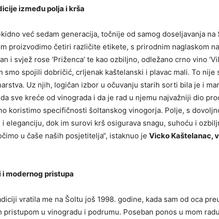
cije između polja i krša
idno već sedam generacija, točnije od samog doseljavanja na Šolt
om proizvodimo četiri različite etikete, s prirodnim naglaskom n
an i svjež rose ‘Priženca’ te kao ozbiljno, odležano crno vino ‘Vi
smo spojili dobričić, crljenak kaštelanski i plavac mali. To nije 
stva. Uz njih, logičan izbor u očuvanju starih sorti bila je i ma
sve kreće od vinograda i da je rad u njemu najvažniji dio proc
lno koristimo specifičnosti šoltanskog vinogorja. Polje, s dovolj
 eleganciju, dok im surovi krš osigurava snagu, suhoću i ozbiljno
točimo u čaše naših posjetitelja“, istaknuo je
Vicko Kaštelanac, vi
i i modernog pristupa
diciji vratila me na Šoltu još 1998. godine, kada sam od oca pre
im pristupom u vinogradu i podrumu. Poseban ponos u mom radu 