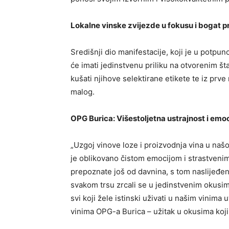
Lokalne vinske zvijezde u fokusu i bogat 
Središnji dio manifestacije, koji je u potpu
će imati jedinstvenu priliku na otvorenim š
kušati njihove selektirane etikete te iz prv
malog.
OPG Burica: Višestoljetna ustrajnost i emoc
„Uzgoj vinove loze i proizvodnja vina u našo
je oblikovano čistom emocijom i strastveni
prepoznate još od davnina, s tom naslijeđe
svakom trsu zrcali se u jedinstvenim okusim
svi koji žele istinski uživati u našim vinima
vinima OPG-a Burica – užitak u okusima koj