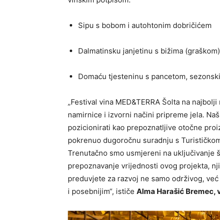
Sipu s bobom i autohtonim dobričićem
Dalmatinsku janjetinu s bižima (graškom
Domaću tjesteninu s pancetom, sezonsk
„Festival vina MED&TERRA Šolta na najbolji
namirnice i izvorni načini pripreme jela. Naš
pozicionirati kao prepoznatljive otočne proi
pokrenuo dugoročnu suradnju s Turističkom 
Trenutačno smo usmjereni na uključivanje što
prepoznavanje vrijednosti ovog projekta, nj
preduvjete za razvoj ne samo održivog, već i
i posebnijim“, ističe
Alma Harašić Bremec, 