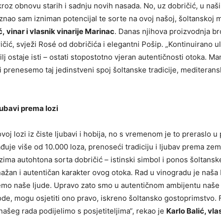
 kroz obnovu starih i sadnju novih nasada. No, uz dobričić, u naš
nao sam izniman potencijal te sorte na ovoj našoj, šoltanskoj mi
, vinar i vlasnik vinarije Marinac
. Danas njihova proizvodnja bro
ričić, svježi Rosé od dobričića i elegantni Pošip. „Kontinuirano 
lj ostaje isti – ostati stopostotno vjeran autentičnosti otoka. Ma
 prenesemo taj jedinstveni spoj šoltanske tradicije, mediteransk
ljubavi prema lozi
oj lozi iz čiste ljubavi i hobija, no s vremenom je to preraslo u
đuje više od 10.000 loza, prenoseći tradiciju i ljubav prema zem
zima autohtona sorta dobričić – istinski simbol i ponos šoltans
nažan i autentičan karakter ovog otoka. Rad u vinogradu je naša 
mo naše ljude. Upravo zato smo u autentičnom ambijentu naše 
vode, mogu osjetiti ono pravo, iskreno šoltansko gostoprimstvo
 našeg rada podijelimo s posjetiteljima“, rekao je
Karlo Balić, vla