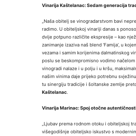
Vinarija Kaštelanac: Sedam generacija tradi
„Naša obitelj se vinogradarstvom bavi neprek
radimo. U obiteljskoj vinariji danas s ponos
dvije potpuno različite ekspresije – kao njež
zanimanje izaziva naš blend ‘Famija’, u kojem 
vezama i samim korijenima dalmatinskog vinar
poslu se beskompromisno vodimo načelom da 
vinogradi nalaze i u polju i u kršu, maksima
našim vinima daje prijeko potrebnu svježinu i
tu sinergiju tradicije i šoltanske zemlje pre
Kaštelanac
.
Vinarija Marinac: Spoj otočne autentičnost
„Ljubav prema rodnom otoku i obiteljskoj tra
višegodišnje obiteljsko iskustvo s modern