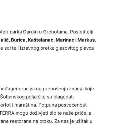
sferi parka Đardin u Grohotama. Posjetitelji
alić, Burica, Kaštelanac, Marinac i Markus
,
e sorte i izravnog pretka glasovitog plavca
 i međugeneracijskog prenošenja znanja koje
oltanskog polja čije su blagodati
merlot i maraština. Potpuna posvećenost
&TERRA mogu doživjeti dio te naše priče, a
brane restorane na otoku. Za nas je užitak u