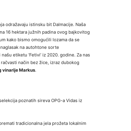
ja odražavaju istinsku bit Dalmacije. Naša
na 16 hektara južnih padina ovog bajkovitog
mum kako bismo omogućili lozama da se
z naglasak na autohtone sorte
ašu etiketu ‘Fetivi’ iz 2020. godine. Za nas
ki račvasti način bez žice, izraz dubokog
g vinarije Markus
.
selekcija poznatih sireva OPG-a Vidas iz
emati tradicionalna jela prožeta lokalnim