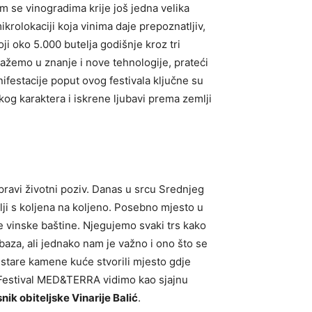
im se vinogradima krije još jedna velika
krolokaciji koja vinima daje prepoznatljiv,
ji oko 5.000 butelja godišnje kroz tri
ulažemo u znanje i nove tehnologije, prateći
nifestacije poput ovog festivala ključne su
og karaktera i iskrene ljubavi prema zemlji
 pravi životni poziv. Danas u srcu Srednjeg
lji s koljena na koljeno. Posebno mjesto u
ke vinske baštine. Njegujemo svaki trs kako
baza, ali jednako nam je važno i ono što se
stare kamene kuće stvorili mjesto gdje
. Festival MED&TERRA vidimo kao sjajnu
snik obiteljske Vinarije Balić
.