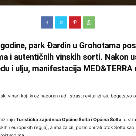
. godine, park Đardin u Grohotama pos
ma i autentičnih vinskih sorti. Nakon
u i ulju, manifestacija MED&TERRA n
i vinari koji kroz naporan rad i strast revitaliziraju bogatstvo 
niziraju
Turistička zajednica Općine Šolta i Općina Šolta
, u st
ih i europskih regija), a ima za cilj pozicionirati otok Šoltu ka
 proizvodima.