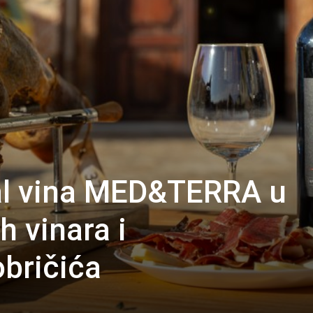
al vina MED&TERRA u
 vinara i
obričića