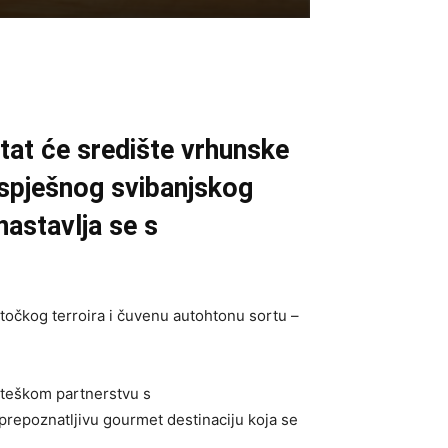
tat će središte vrhunske
 uspješnog svibanjskog
astavlja se s
otočkog terroira i čuvenu autohtonu sortu –
rateškom partnerstvu s
o prepoznatljivu gourmet destinaciju koja se