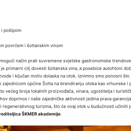
) i pošipom
im povrćem i šoltanskim vinom
 mogući način prati suvremene svjetske gastronomske trendove u
 je primarni cilj dovesti šoltanska vina, a posebice autohtoni dob
zvode i ključan motiv dolaska na otok. Iznimno smo ponosni što 
zajednicom općine Šolta na brendiranju otoka kao vrhunske i 
 većeg broja lokalnih proizvođača, vinara, ugostitelja i turistič
ihov doprinos i naše zajedničke aktivnosti jedina prava garancij
 regenerativnog turizma, što će ovaj otok u budućnosti učiniti j
voditeljica ŠKMER akademije
.