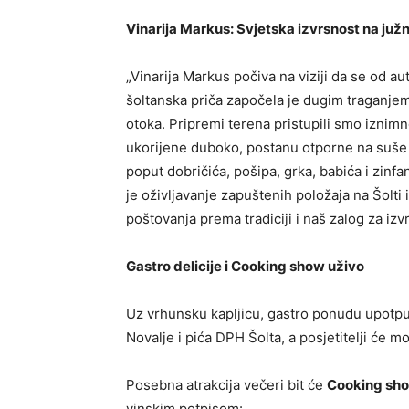
Vinarija Markus: Svjetska izvrsnost na ju
„Vinarija Markus počiva na viziji da se od 
šoltanska priča započela je dugim traganjem
otoka. Pripremi terena pristupili smo izn
ukorijene duboko, postanu otporne na suše i
poput dobričića, pošipa, grka, babića i zinf
je oživljavanje zapuštenih položaja na Šolti 
poštovanja prema tradiciji i naš zalog za izvr
Gastro delicije i Cooking show uživo
Uz vrhunsku kapljicu, gastro ponudu upotpun
Novalje i pića DPH Šolta, a posjetitelji će
Posebna atrakcija večeri bit će
Cooking sho
vinskim potpisom: