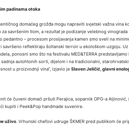
žnim padinama otoka
autentičnog domaćeg grožđa mogu napraviti svjetski važna vina ko
 za savršenim tlom, a rezultat je podizanje velebnog vinograda 
imno pedantno – procesom prosijavanja kamen smo sveli na mini
 savršeno reflektiraju šoltanski terroir u ekološkom uzgoju. U
andela, ponosni smo što na festivalu MED&TERRA predstavljamo i n
i sadnja autohtonih sorti, dijelom i na tradicionalni, starohrvats
snost u proizvodnji vina“, izjavio je
Slaven Jeličić, glavni enolo
it će čuveni domaći pršuti Perajica, soparnik OPG-a Aljinović, 
 moći kupiti i Peek&Pop handmade suvenire.
w uživo
. Vrhunski chefovi udruge ŠKMER pred publikom će pripr