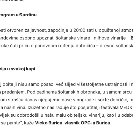
program u Đardinu
nosti otvoren za javnost, započinje u 20:00 sati u opuštenoj atmo
tandovima osobno upoznati šoltanske vinare i njihove vinarije –
B
e ruke čuti priču o ponovnom rođenju dobričića – drevne šoltansk
ija u svakoj kapi
j obitelji nisu samo posao, već slijed višestoljetne ustrajnosti
m predanjem. Pod padinama šoltanskih obronaka, u samom srcu Š
nom strašću danas njegujemo naše vinograde i sorte dobričić, 
a naših vina. Izuzetno nas raduje što posjetitelji festivala MED
 uvijek su dobrodošli u našu malu obiteljsku vinariju, kao i u oda
i se pamte“, kaže
Vicko Burica, vlasnik OPG-a Burica
.