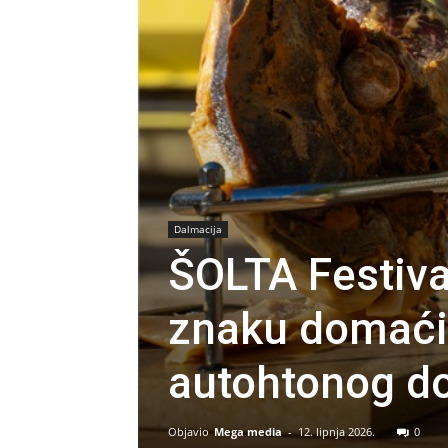
Dalmacija
ŠOLTA Festiv
znaku domaćih
autohtonog d
Objavio
Mega media
-
12. lipnja 2026.
0