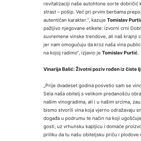
revitalizaciji naše autohtone sorte dobričić
strast – pošip. Već pri prvim berbama prepoz
autentičan karakter.“, kazuje
Tomislav Purtić
pažljivo njegovane etikete: izvorni crni Dob
suvremene vinske trendove, ali naš krajnji ci
jer nam omogućuju da kroz naša vina publici
na kojoj radimo“, izjavio je
Tomislav Purtić
.
Vinarija Balić: Životni poziv rođen iz čiste 
„Prije dvadeset godina posvetio sam se vinov
Sela naša obitelj s velikom predanošću obra
našim vinogradima, ali i u našim srcima, zau
bismo stvorili vina koja vjerno odražavaju s
događa u podrumu te način na koji ugošćuje
gosti, uz vrhunsku kapljicu i domaće proiz
priliku da tu našu obiteljsku priču i plodove