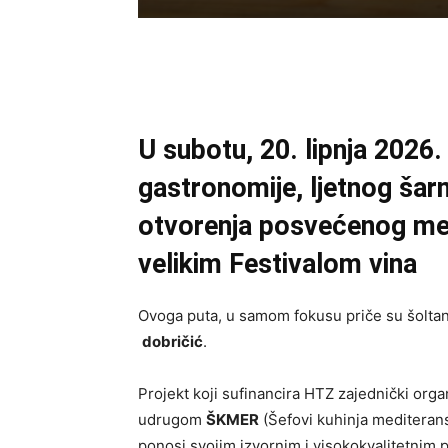
U subotu, 20. lipnja 2026
gastronomije, ljetnog šar
otvorenja posvećenog med
velikim Festivalom vina
Ovoga puta, u samom fokusu priče su šoltansk
dobričić
.
Projekt koji sufinancira HTZ zajednički orga
udrugom
ŠKMER
(Šefovi kuhinja mediteransk
ponosi svojim izvornim i visokokvalitetnim