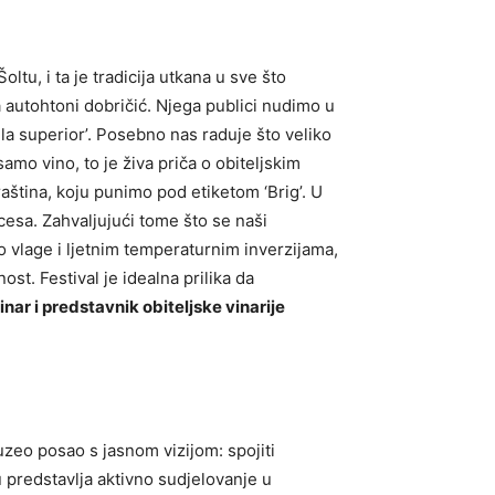
u, i ta je tradicija utkana u sve što
a autohtoni dobričić. Njega publici nudimo u
lla superior’. Posebno nas raduje što veliko
samo vino, to je živa priča o obiteljskim
raština, koju punimo pod etiketom ‘Brig’. U
esa. Zahvaljujući tome što se naši
no vlage i ljetnim temperaturnim inverzijama,
st. Festival je idealna prilika da
nar i predstavnik obiteljske vinarije
uzeo posao s jasnom vizijom: spojiti
predstavlja aktivno sudjelovanje u