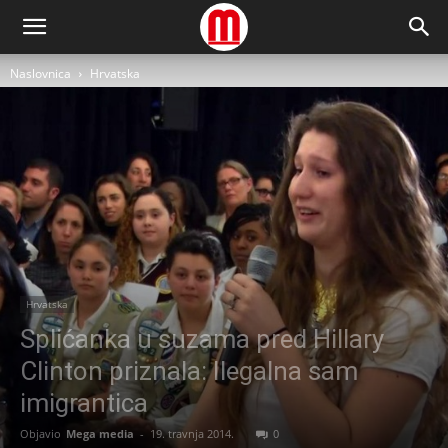
Naslovnica
Hrvatska
Hrvatska
Splićanka u suzama pred Hillary
Clinton priznala: Ilegalna sam
imigrantica
Objavio
Mega media
-
19. travnja 2014.
0