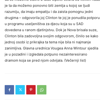
je ta da možemo ponovno biti zemlja u kojoj se ljudi
razumiju, da imaju empatiju i da zaista pomognu jedni
drugima – odgovorila joj Clinton te joj je ponudila potporu
u programu useljeništva za djecu koja su u SAD
dovedena u ranom djetinjstvu. Dok je Nova brisala suze,
Clinton bila zadovoljna svojim odgovorom, činilo se kako
jednoj osobi iz prikrajka ta tema nije bila ni najmanje
zanimljiva. Glavna urednica Vougea Anna Wintour sjedila
je u pozadini i izgledala potpuno nezainteresirano
dramom koja se pred njom odvijala. (Večernji list)