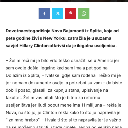
Devetnaestogodišnja Nova Bajamonti iz Splita, koja od
pete godine živi u New Yorku, zatražila je u suzama
savjet Hillary Clinton otkrivši da je ilegalna useljenica.
– Želim reći mi je bilo vrlo teško osnažiti se u Americi jer
sam ovdje došla ilegalno kad sam imala pet godina.
Dolazim iz Splita, Hrvatske, gdje sam rođena. Teško mi je
jer nemam dokumente ovdje, a potrebni su vam – da biste
dobili posao, glasali, za kupnju stana, upisivanje na
fakultet. Želim vas pitati što je bitno za reformu
useljeništva jer ljudi poput mene ima 11 milijuna – rekla je
Nova, na što joj je Clinton rekla kako to što je napravila je
“iznimno hrabro”. – Hvala ti što si to napravila jer je važno
da se možemo staviti u tuđe cipele. Jedna od velikih nada