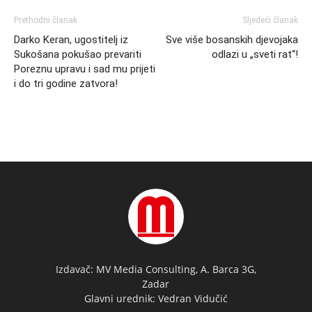
Prethodni članak
Sljedeći članak
Darko Keran, ugostitelj iz
Sve više bosanskih djevojaka
Sukošana pokušao prevariti
odlazi u „sveti rat“!
Poreznu upravu i sad mu prijeti
i do tri godine zatvora!
Izdavač: MV Media Consulting, A. Barca 3G,
Zadar
Glavni urednik: Vedran Vidučić