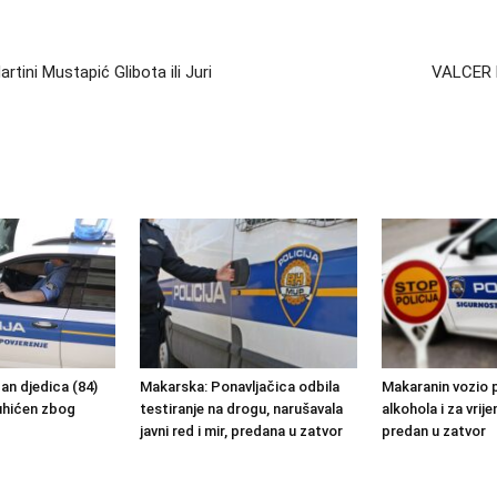
ini Mustapić Glibota ili Juri
VALCER P
an djedica (84)
Makarska: Ponavljačica odbila
Makaranin vozio 
uhićen zbog
testiranje na drogu, narušavala
alkohola i za vrij
javni red i mir, predana u zatvor
predan u zatvor