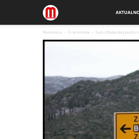
Megamedia
AKTUALN
Naslovnica
Crna kronika
Sud u Makarskoj pustio n