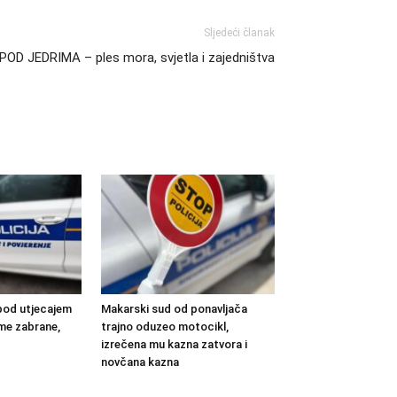
Sljedeći članak
OD JEDRIMA – ples mora, svjetla i zajedništva
pod utjecajem
Makarski sud od ponavljača
eme zabrane,
trajno oduzeo motocikl,
izrečena mu kazna zatvora i
novčana kazna