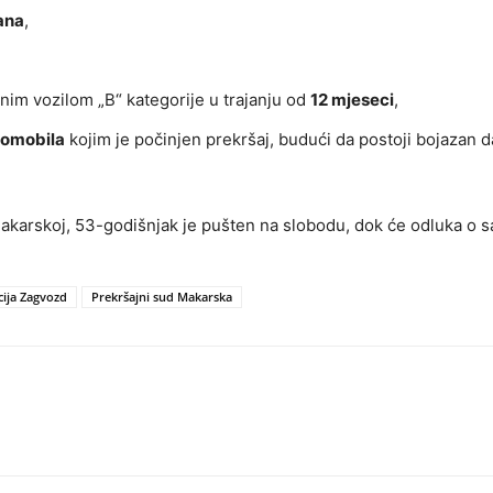
ana
,
nim vozilom „B“ kategorije u trajanju od
12 mjeseci
,
tomobila
kojim je počinjen prekršaj, budući da postoji bojazan d
karskoj, 53-godišnjak je pušten na slobodu, dok će odluka o s
cija Zagvozd
Prekršajni sud Makarska