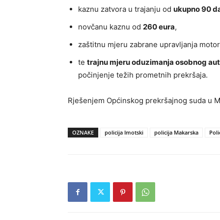
kaznu zatvora u trajanju od
ukupno 90 d
novčanu kaznu od
260 eura
,
zaštitnu mjeru zabrane upravljanja motor
te
trajnu mjeru oduzimanja osobnog au
počinjenje težih prometnih prekršaja.
Rješenjem Općinskog prekršajnog suda u Ma
OZNAKE
policija Imotski
policija Makarska
Poli