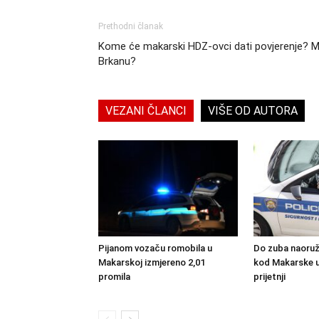
Prethodni članak
Kome će makarski HDZ-ovci dati povjerenje? Mart
Brkanu?
VEZANI ČLANCI
VIŠE OD AUTORA
Pijanom vozaču romobila u
Do zuba naoruž
Makarskoj izmjereno 2,01
kod Makarske 
promila
prijetnji