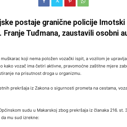
ijske postaje granične policije Imotski 
r. Franje Tuđmana, zaustavili osobni a
muškarac koji nema položen vozački ispit, a vozilom je upravljao
o kako vozač ima četiri aktivne, pravomoćne zaštitne mjere zabr
estiranje na prisutnost droga u organizmu.
tnih prekršaja iz Zakona o sigurnosti prometa na cestama, vozač 
ćinskom sudu u Makarskoj zbog prekršaja iz članaka 216. st. 3., 2
g da mu sud izrekne: