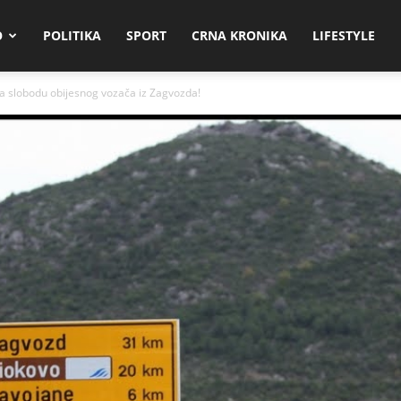
O
POLITIKA
SPORT
CRNA KRONIKA
LIFESTYLE
a slobodu obijesnog vozača iz Zagvozda!