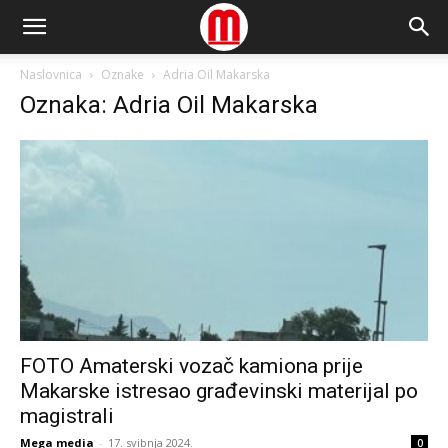
Naslovnica
Oznake
Adria Oil Makarska
Oznaka: Adria Oil Makarska
FOTO Amaterski vozač kamiona prije
Makarske istresao građevinski materijal po
magistrali
Mega media
-
17. svibnja 2024.
0