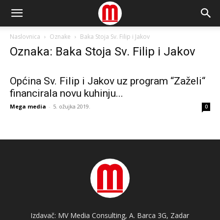
Naslovnica
Oznake
Baka Stoja Sv. Filip i Jakov
Oznaka: Baka Stoja Sv. Filip i Jakov
Općina Sv. Filip i Jakov uz program “Zaželi“
financirala novu kuhinju...
Mega media
-
5. ožujka 2019.
0
Izdavač: MV Media Consulting, A. Barca 3G, Zadar