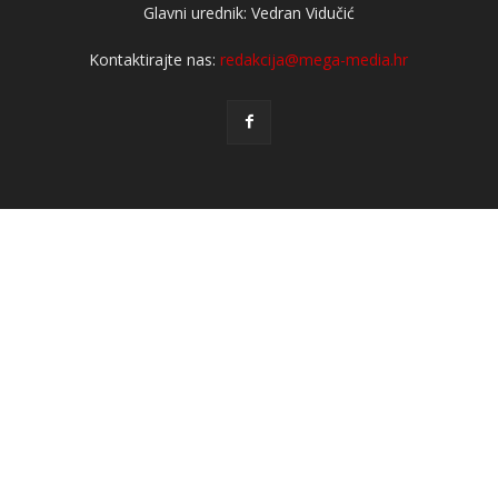
Glavni urednik: Vedran Vidučić
Kontaktirajte nas:
redakcija@mega-media.hr