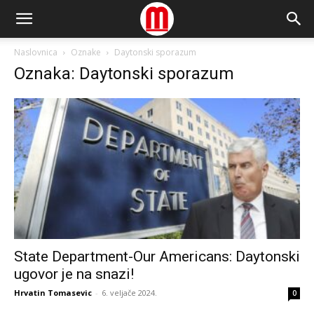
Naslovnica
Oznake
Daytonski sporazum
Oznaka: Daytonski sporazum
State Department-Our Americans: Daytonski
ugovor je na snazi!
Hrvatin Tomasevic
-
6. veljače 2024.
0