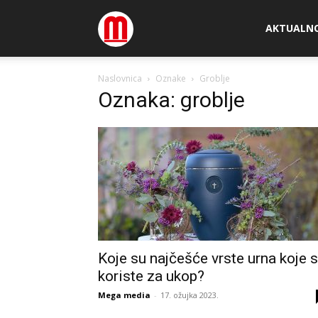
Megamedia
AKTUALN
Naslovnica
Oznake
Groblje
Oznaka: groblje
Koje su najčešće vrste urna koje 
koriste za ukop?
Mega media
-
17. ožujka 2023.