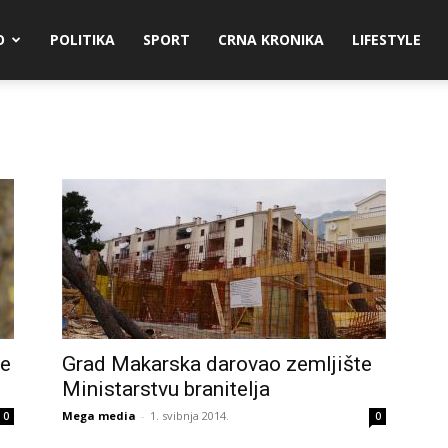
O
POLITIKA
SPORT
CRNA KRONIKA
LIFESTYLE
se
Grad Makarska darovao zemljište
Ministarstvu branitelja
Mega media
-
1. svibnja 2014.
0
0