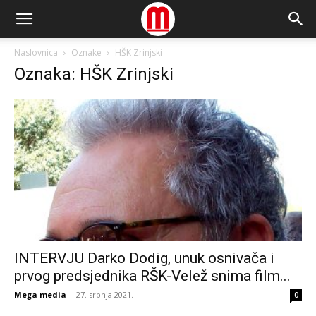
Naslovnica
Oznake
HŠK Zrinjski
Oznaka: HŠK Zrinjski
INTERVJU Darko Dodig, unuk osnivača i
prvog predsjednika RŠK-Velež snima film...
Mega media
-
27. srpnja 2021.
0