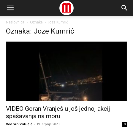
Naslovnica
Oznake
Joze Kumrić
Oznaka: Joze Kumrić
VIDEO Goran Vranješ u još jednoj akciji
spašavanja na moru
Vedran Vidučić
-
19. srpnja 2023.
0