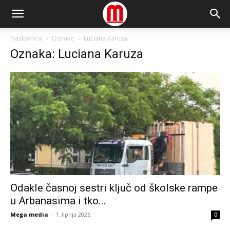
Naslovnica
Oznake
Luciana Karuza
Oznaka: Luciana Karuza
Odakle časnoj sestri ključ od školske rampe
u Arbanasima i tko...
Mega media
-
1. lipnja 2026.
0