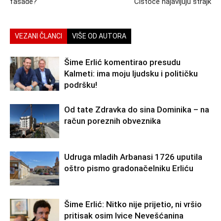
fasade?
Čistoće najavljuju štrajk
VEZANI ČLANCI
VIŠE OD AUTORA
Šime Erlić komentirao presudu
Kalmeti: ima moju ljudsku i političku
podršku!
Od tate Zdravka do sina Dominika – na
račun poreznih obveznika
Udruga mladih Arbanasi 1726 uputila
oštro pismo gradonačelniku Erliću
Šime Erlić: Nitko nije prijetio, ni vršio
pritisak osim Ivice Nevešćanina