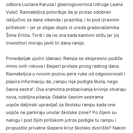
odbora Luciana Karuza i glasnogovornica Udruge Leana
Vukić. Ravnateljica potvrđuje da je prolaz odobren
isključivo za dane vikenda i praznika, i to pod izravnim
pritiskom – jer je stigao dopis iz ureda gradonačelnika
Šime Erlića. Tvrdi i da ne zna kada kamioni stižu jer joj
investitori moraju javiti tri dana ranije.
Ponedjeljak ujutro (danas): Rampa se ekspresno podiže
mimo svih rokova i šleperi prolaze prvog radnog dana.
Ravnateljica u novom pozivu pere ruke od odgovornosti i
plasira informaciju da „rampu nije podigla škola, nego
časna sestra“. Ova sramotna prebacivanja krivnje otvaraju
nova, ozbiljna pitanja: Odakle časnim sestrama
uopće daljinski upravljač za školsku rampu kada one
uopće ne parkiraju unutar školske zone? Po čijem su
nalogu i pod čijim pritiskom jutros podigle tu rampu i
propustile privatne šlepere kroz školsko dvorište? Nakon