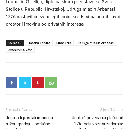
Leopoldu Girelliju, diplomatskom predstavniku Svete
Stolice u Republici Hrvatskoj. Udruga mladih Arbanasi
1726 nastavit će svim legitimnim sredstvima braniti javni
prostor i imovinu od privatnih interesa.
OZNAKE
Luciana Karuza
Šime Erlić
Udruga mladih Arbanasi
Zvonimir Ovčar
Prethodni članak
Sljedeći članak
Jesmo li postali imuni na
Unatoč povećanju plaća od
ružnu gradnju i bezlične
17%, neki vozači zadarske