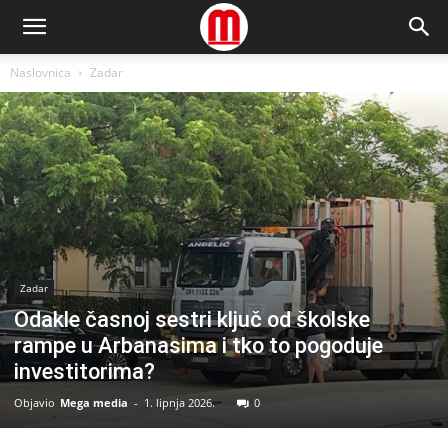
Naslovnica
Zadar
Zadar
Odakle časnoj sestri ključ od školske
rampe u Arbanasima i tko to pogoduje
investitorima?
Objavio
Mega media
-
1. lipnja 2026.
0