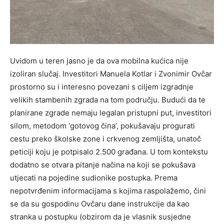
Uvidom u teren jasno je da ova mobilna kućica nije
izoliran slučaj. Investitori Manuela Kotlar i Zvonimir Ovčar
prostorno su i interesno povezani s ciljem izgradnje
velikih stambenih zgrada na tom području. Budući da te
planirane zgrade nemaju legalan pristupni put, investitori
silom, metodom ‘gotovog čina’, pokušavaju progurati
cestu preko školske zone i crkvenog zemljišta, unatoč
peticiji koju je potpisalo 2.500 građana. U tom kontekstu
dodatno se otvara pitanje načina na koji se pokušava
utjecati na pojedine sudionike postupka. Prema
nepotvrđenim informacijama s kojima raspolažemo, čini
se da su gospodinu Ovčaru dane instrukcije da kao
stranka u postupku (obzirom da je vlasnik susjedne