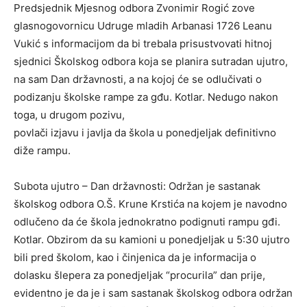
Predsjednik Mjesnog odbora Zvonimir Rogić zove
glasnogovornicu Udruge mladih Arbanasi 1726 Leanu
Vukić s informacijom da bi trebala prisustvovati hitnoj
sjednici Školskog odbora koja se planira sutradan ujutro,
na sam Dan državnosti, a na kojoj će se odlučivati o
podizanju školske rampe za gđu. Kotlar. Nedugo nakon
toga, u drugom pozivu,
povlači izjavu i javlja da škola u ponedjeljak definitivno
diže rampu.
Subota ujutro – Dan državnosti: Održan je sastanak
školskog odbora O.Š. Krune Krstića na kojem je navodno
odlučeno da će škola jednokratno podignuti rampu gđi.
Kotlar. Obzirom da su kamioni u ponedjeljak u 5:30 ujutro
bili pred školom, kao i činjenica da je informacija o
dolasku šlepera za ponedjeljak “procurila” dan prije,
evidentno je da je i sam sastanak školskog odbora održan