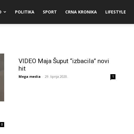
O
POLITIKA
SPORT
CRNA KRONIKA
LIFESTYLE
VIDEO Maja Šuput “izbacila” novi
hit
Mega media
-
29. lipnja 2020.
1
0