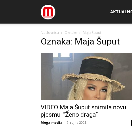
Megamedia
AKTUALN
Naslovnica
Oznake
Maja Šuput
Oznaka: Maja Šuput
VIDEO Maja Šuput snimila novu
pjesmu: “Ženo draga”
Mega media
-
7. rujna 2021.