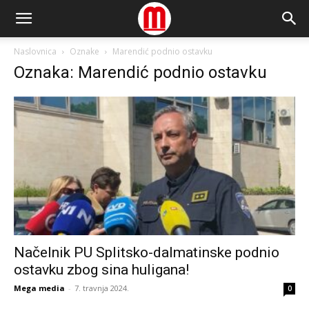
Naslovnica
Oznake
Marendić podnio ostavku
Oznaka: Marendić podnio ostavku
Načelnik PU Splitsko-dalmatinske podnio
ostavku zbog sina huligana!
Mega media
-
7. travnja 2024.
0